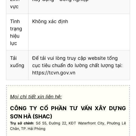
vực
Tình
Không xác định
trạng
hiệu
lực
Tải
Để tải vui lòng truy cập website tổng
xuống
cục tiêu chuẩn đo lường chất lượng tại:
https://tcvn.gov.vn
Mọi chi tiết xin liên hệ:
CÔNG TY CỔ PHẦN TƯ VẤN XÂY DỰNG
SƠN HÀ (SHAC)
Trụ sở chính
: Số 55, Đường 22, KĐT Waterfront City, Phường Lê
Chân, TP. Hải Phòng