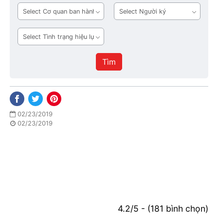
bản
Cơ
Người
quan
ký
ban
Tình
hành
trạng
hiệu
Tìm
lực
02/23/2019
02/23/2019
4.2/5 - (181 bình chọn)