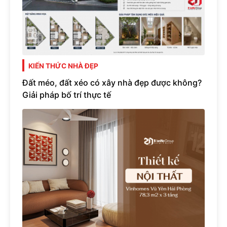
KIẾN THỨC NHÀ ĐẸP
Đất méo, đất xéo có xây nhà đẹp được không?
Giải pháp bố trí thực tế