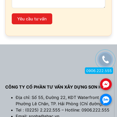
Yêu cầu tư vấn
0906.222.555
.
CÔNG TY CỔ PHẦN TƯ VẤN XÂY DỰNG SƠN HÀ
Địa chỉ: Số 55, Đường 22, KĐT Waterfront City,
.
Phường Lê Chân, TP. Hải Phòng (
Chỉ đường
)
Tel : (0225) 2.222.555 – Hotline: 0906.222.555
Email: sonha@shac.vn