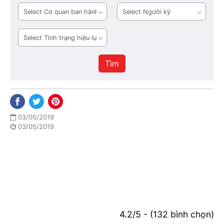
bản
Cơ
Người
quan
ký
ban
Tình
hành
trạng
hiệu
Tìm
lực
03/05/2019
03/05/2019
4.2/5 - (132 bình chọn)