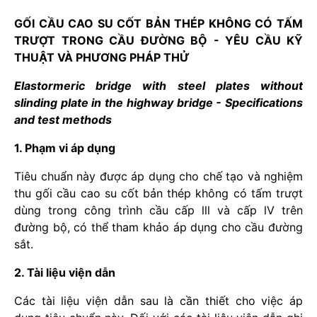
GỐI CẦU CAO SU CỐT BẢN THÉP KHÔNG CÓ TẤM
TRƯỢT TRONG CẦU ĐƯỜNG BỘ - YÊU CẦU KỸ
THUẬT VÀ PHƯƠNG PHÁP THỬ
Elastormeric bridge with steel plates without
slinding plate in the highway bridge - Specifications
and test methods
1. Phạm vi áp dụng
Tiêu chuẩn này được áp dụng cho chế tạo và nghiệm
thu gối cầu cao su cốt bản thép không có tấm trượt
dùng trong công trình cầu cấp lll và cấp lV trên
đường bộ, có thể tham khảo áp dụng cho cầu đường
sắt.
2. Tài liệu viện dẫn
Các tài liệu viện dẫn sau là cần thiết cho việc áp