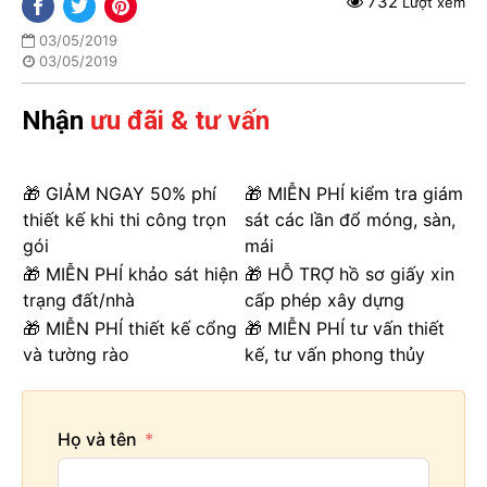
732
Lượt xem
03/05/2019
03/05/2019
Nhận
ưu đãi & tư vấn
🎁 GIẢM NGAY 50% phí
🎁 MIỄN PHÍ kiểm tra giám
thiết kế khi thi công trọn
sát các lần đổ móng, sàn,
gói
mái
🎁 MIỄN PHÍ khảo sát hiện
🎁 HỖ TRỢ hồ sơ giấy xin
trạng đất/nhà
cấp phép xây dựng
🎁 MIỄN PHÍ thiết kế cổng
🎁 MIỄN PHÍ tư vấn thiết
và tường rào
kế, tư vấn phong thủy
Họ và tên