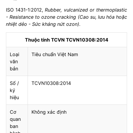
ISO 1431-1:2012,
Rubber, vulcanized or thermoplastic
- Resistance to ozone cracking (Cao su, lưu hóa hoặc
nhiệt dẻo - Sức kháng nứt ozon).
Thuộc tính TCVN TCVN10308:2014
Loại
Tiêu chuẩn Việt Nam
văn
bản
Số /
TCVN10308:2014
ký
hiệu
Cơ
Không xác định
quan
ban