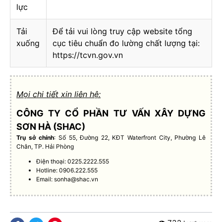
lực
Tải
Để tải vui lòng truy cập website tổng
xuống
cục tiêu chuẩn đo lường chất lượng tại:
https://tcvn.gov.vn
Mọi chi tiết xin liên hệ:
CÔNG TY CỔ PHẦN TƯ VẤN XÂY DỰNG
SƠN HÀ (SHAC)
Trụ sở chính
: Số 55, Đường 22, KĐT Waterfront City, Phường Lê
Chân, TP. Hải Phòng
Điện thoại: 0225.2222.555
Hotline: 0906.222.555
Email:
sonha@shac.vn