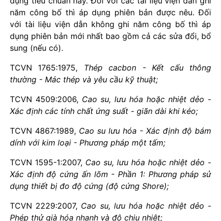
dụng tiêu chuẩn này. Đối với các tài liệu viện dẫn ghi
năm công bố thì áp dụng phiên bản được nêu. Đối
với tài liệu viện dẫn không ghi năm công bố thì áp
dụng phiên bản mới nhất bao gồm cả các sửa đổi, bổ
sung (nếu có).
TCVN 1765:1975,
Thép cacbon - Kết cấu thông
thường - Mác thép và yêu cầu kỹ thuật;
TCVN 4509:2006,
Cao su, lưu hóa hoặc nhiệt dẻo -
Xác định các tính chất ứng suất - giãn dài khi kéo;
TCVN 4867:1989,
Cao su lưu hóa - Xác định độ bám
dính với kim loại - Phương pháp một tấm;
TCVN 1595-1:2007,
Cao su, lưu hóa hoặc nhiệt dẻo -
Xác định độ cứng ấn lõm - Phần 1: Phương pháp sử
dụng thiết bị đo độ cứng (độ cứng Shore);
TCVN 2229:2007,
Cao su, lưu hóa hoặc nhiệt dẻo -
Phép thử già hóa nhanh và độ chịu nhiệt;