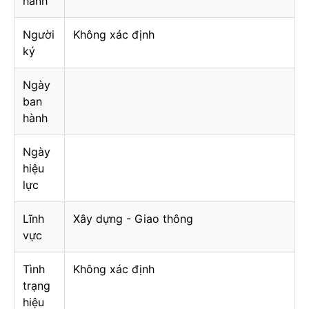
hành
Người
Không xác định
ký
Ngày
ban
hành
Ngày
hiệu
lực
Lĩnh
Xây dựng - Giao thông
vực
Tình
Không xác định
trạng
hiệu