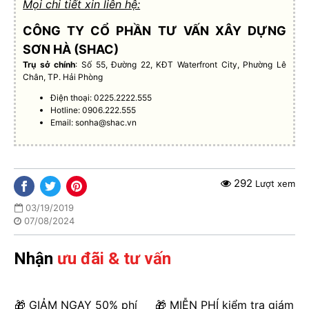
Mọi chi tiết xin liên hệ:
CÔNG TY CỔ PHẦN TƯ VẤN XÂY DỰNG
SƠN HÀ (SHAC)
Trụ sở chính
: Số 55, Đường 22, KĐT Waterfront City, Phường Lê
Chân, TP. Hải Phòng
Điện thoại: 0225.2222.555
Hotline: 0906.222.555
Email:
sonha@shac.vn
292
Lượt xem
03/19/2019
07/08/2024
Nhận
ưu đãi & tư vấn
🎁 GIẢM NGAY 50% phí
🎁 MIỄN PHÍ kiểm tra giám