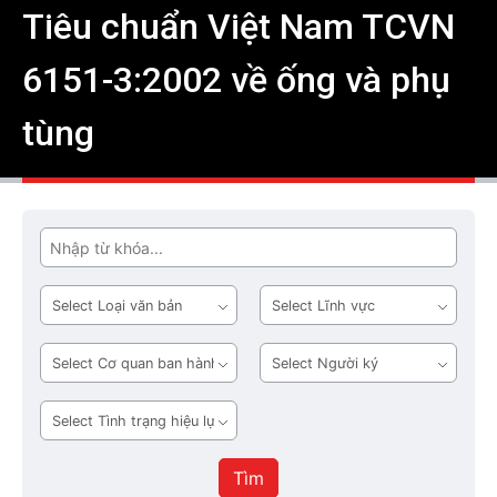
Tiêu chuẩn Việt Nam TCVN
6151-3:2002 về ống và phụ
tùng
Tìm
Loại
Lĩnh
văn
vực
bản
Cơ
Người
quan
ký
ban
Tình
hành
trạng
hiệu
Tìm
lực