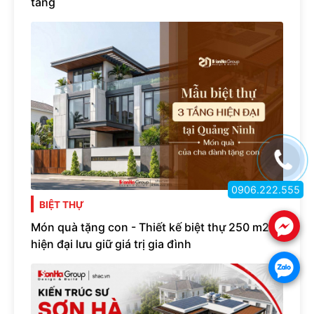
tầng
0906.222.555
BIỆT THỰ
.
Món quà tặng con - Thiết kế biệt thự 250 m2
hiện đại lưu giữ giá trị gia đình
.