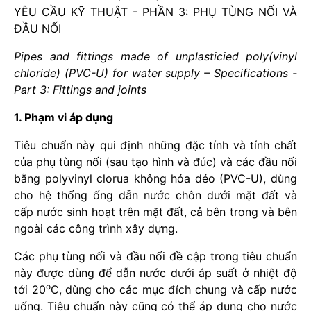
YÊU CẦU KỸ THUẬT - PHẦN 3: PHỤ TÙNG NỐI VÀ
ĐẦU NỐI
Pipes and fittings made of unplasticied poly(vinyl
chloride) (PVC-U) for water supply – Specifications -
Part 3: Fittings and joints
1. Phạm vi áp dụng
Tiêu chuẩn này qui định những đặc tính và tính chất
của phụ tùng nối (sau tạo hình và đúc) và các đầu nối
bằng polyvinyl clorua không hóa dẻo (PVC-U), dùng
cho hệ thống ống dẫn nước chôn dưới mặt đất và
cấp nước sinh hoạt trên mặt đất, cả bên trong và bên
ngoài các công trình xây dựng.
Các phụ tùng nối và đầu nối đề cập trong tiêu chuẩn
này được dùng để dẫn nước dưới áp suất ở nhiệt độ
o
tới 20
C, dùng cho các mục đích chung và cấp nước
uống. Tiêu chuẩn này cũng có thể áp dụng cho nước