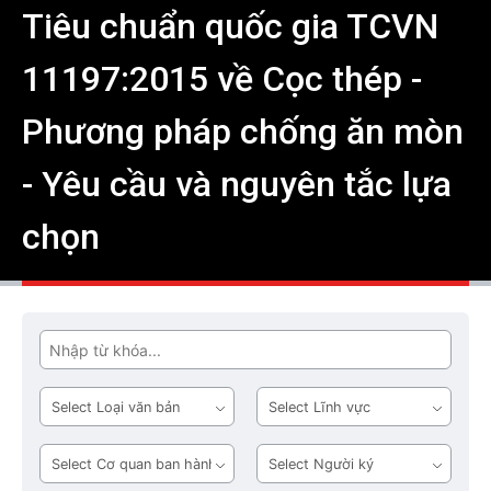
Tiêu chuẩn quốc gia TCVN
11197:2015 về Cọc thép -
Phương pháp chống ăn mòn
- Yêu cầu và nguyên tắc lựa
chọn
Tìm
Loại
Lĩnh
văn
vực
bản
Cơ
Người
quan
ký