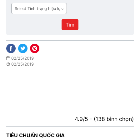
ban
Tình
hành
trạng
hiệu
Tìm
lực
02/25/2019
02/25/2019
4.9/5 - (138 bình chọn)
TIÊU CHUẨN QUỐC GIA