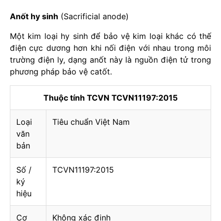
Anốt hy sinh
(Sacri
f
icial anode)
Một kim loại hy sinh
đ
ể bảo vệ kim loại khác có thế
điện cực dương hơn khi nối điện với nhau trong môi
trường điện ly, dạng anốt này là nguồn điện tử trong
phương pháp bảo vệ catốt.
Thuộc tính TCVN TCVN11197:2015
Loại
Tiêu chuẩn Việt Nam
văn
bản
Số /
TCVN11197:2015
ký
hiệu
Cơ
Không xác định