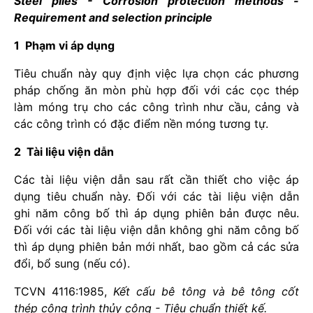
Steel piles - Corrosion protection methods -
Requirement and selection principle
1 Phạm vi áp dụng
Tiêu chuẩn này quy định việc lựa chọn các phư
ơ
ng
ph
á
p chống
ă
n m
ò
n phù hợp đối với các cọc thép
làm móng trụ cho các công trình như c
ầ
u, cảng và
các công trình có đặc điểm nền móng tương tự.
2 Tài liệu viện dẫn
Các tài liệu viện dẫn sau rất cần thiết cho việc áp
dụng tiêu chuẩn này. Đối với các tài liệu viện dẫn
ghi
năm công bố thì áp dụng phiên bản được nêu.
Đối với các t
à
i liệu viện dẫn không ghi năm công bố
th
ì
áp dụng phiên bản mới nh
ấ
t, bao gồm cả các sửa
đổi, bổ sung (nếu có).
TCVN 4116:1985,
Kết cấu bê tông và bê tông cốt
thép công trình thủy công - Tiêu chuẩn thiết kế.