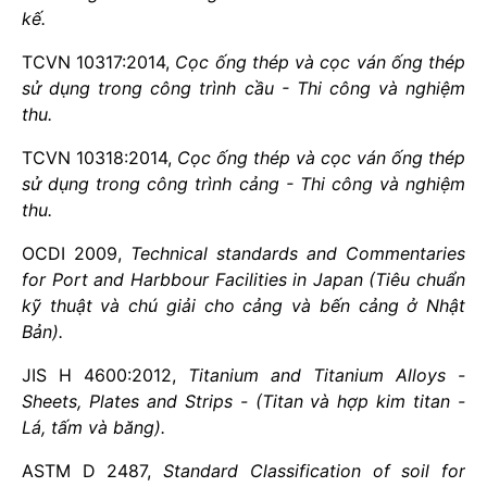
kế.
TCVN 10317:2014,
Cọc ống thép và cọc ván ống thép
sử dụng trong công trình cầu - Thi công và nghiệm
thu.
TCVN 10318:2014,
Cọc ống thép và cọc ván ống thép
sử dụng trong công trình cảng - Thi công và
nghiệm
thu.
OCDI 2
0
09,
Technical standards and Commentar
i
es
for Port and Harbbour
F
acilit
i
es in Japan (Tiêu chuẩn
kỹ thuật và chú giải cho cảng và bến cảng ở Nhật
Bản).
JIS H 4600:2012,
T
i
tanium and Titanium Alloys -
Sheets, Plates and Str
i
ps - (T
i
tan và hợp kim titan -
Lá, tấm và băng).
ASTM D 2487,
Standard Classi
fi
cation of soil for