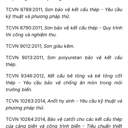
TCVN 8789:2011,
Sơn bảo vệ kết c
ấ
u thép - Yêu c
ầ
u
kỹ thuật và phương pháp thử.
TCVN 8790:2011,
S
ơn
bảo vệ kết cấu thép - Quy trình
thi công và nghiệm thu.
TCVN 9012:2011,
Sơn giàu kẽm.
TCVN 9013:2011,
Sơn polyuretan bảo vệ k
ế
t c
ấ
u
thép.
TCVN 9346:2012,
Kết cấu b
ê
tông và b
ê
t
ô
ng cốt
thép - Yêu cầu bảo vệ chống ăn mòn trong môi
trường biển.
TCVN 10263:2014,
Anốt hy sinh - Yêu cầu kỹ thuật và
phương pháp thử.
TCVN 10264:2014,
Bả
o v
ệ
catốt cho các kết cấu thép
của cảng biển và công trình biển - Tiêu chuẩn thiết