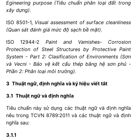
Egineering purpose (Tiêu chu
ẩ
n phân loại đất trong
xây dựng).
ISO 8501-1,
Visual assessment of sur
f
ace cleanliness
(Quan sát đánh giá mức độ sạch b
ề
mặt).
ISO 12944-2
Paint and Vamishes- Corrosion
Protection of Steel Structures by P
r
otective Paint
System - Part 2: Clasi
fi
cation of Environments (Sơn
và Vecni - Bảo vệ kết cấu thép bằng hệ s
ơn
phủ -
Phần 2: Phân loại m
ô
i trường).
3 Thuật ngữ, định nghĩa và ký hiệu viết tắt
3.1 Thuật ngữ và định nghĩa
Tiêu chuẩn này sử dụng các thuật ngữ và định nghĩa
nêu trong TCVN 8789:2011 và các thuật ngữ và định
nghĩa sau:
3.1.1