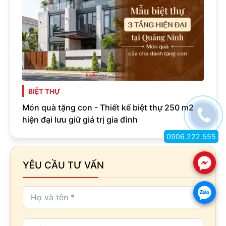
BIỆT THỰ
Món quà tặng con - Thiết kế biệt thự 250 m2
hiện đại lưu giữ giá trị gia đình
0906.222.555
.
YÊU CẦU TƯ VẤN
.