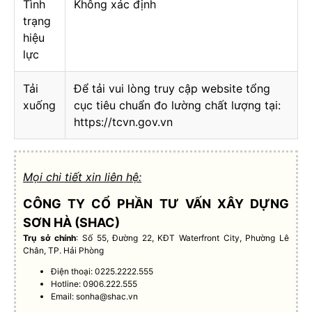
Tình
Không xác định
trạng
hiệu
lực
Tải
Để tải vui lòng truy cập website tổng
xuống
cục tiêu chuẩn đo lường chất lượng tại:
https://tcvn.gov.vn
Mọi chi tiết xin liên hệ:
CÔNG TY CỔ PHẦN TƯ VẤN XÂY DỰNG
SƠN HÀ (SHAC)
Trụ sở chính
: Số 55, Đường 22, KĐT Waterfront City, Phường Lê
Chân, TP. Hải Phòng
Điện thoại: 0225.2222.555
Hotline: 0906.222.555
Email:
sonha@shac.vn