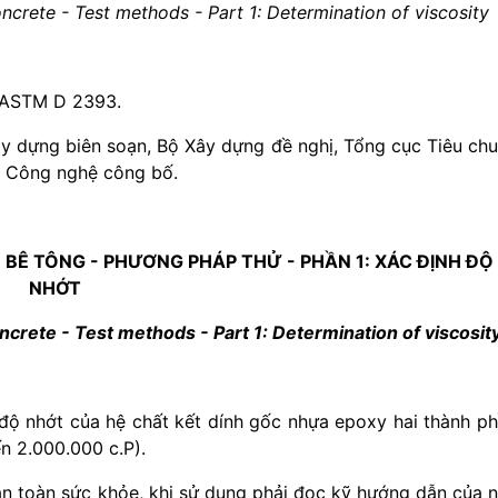
crete - Test methods - Part 1: Determination of viscosity
 ASTM D 2393.
ây dựng biên soạn, Bộ Xây dựng đề nghị, Tổng cục Tiêu ch
à Công nghệ công bố.
BÊ TÔNG - PHƯƠNG PHÁP THỬ - PHẦN 1: XÁC ĐỊNH ĐỘ
NHỚT
crete - Test methods - Part 1: Determination of viscosit
độ nhớt của hệ chất kết dính gốc nhựa epoxy hai thành p
ến 2.000.000 c.P).
 toàn sức khỏe, khi sử dụng phải đọc kỹ hướng dẫn của 