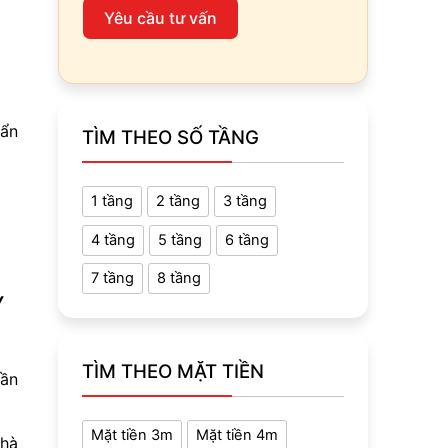
Yêu cầu tư vấn
uẩn
TÌM THEO SỐ TẦNG
1 tầng
2 tầng
3 tầng
4 tầng
5 tầng
6 tầng
7 tầng
8 tầng
y
TÌM THEO MẶT TIỀN
hần
Mặt tiền 3m
Mặt tiền 4m
nhà