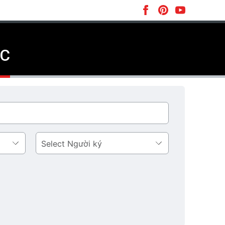
AC
Người
ký