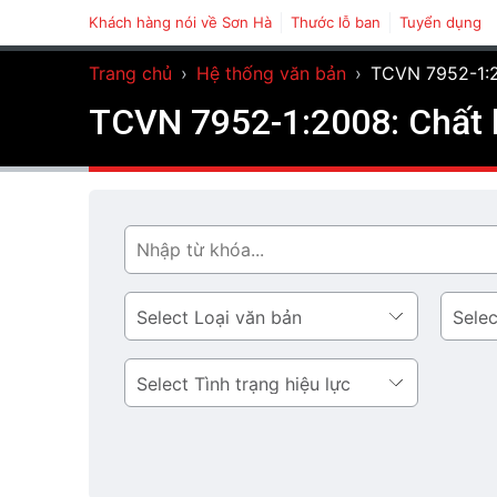
Khách hàng nói về Sơn Hà
Thước lỗ ban
Tuyển dụng
Trang chủ
›
Hệ thống văn bản
›
TCVN 7952-1:2
TCVN 7952-1:2008: Chất k
Tìm
Loại
Lĩnh
văn
vực
bản
Tình
trạng
hiệu
lực