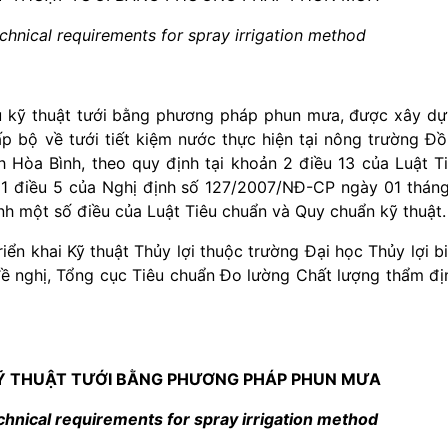
chnical requirements for spray irrigation method
ầu kỹ thuật tưới bằng phương pháp phun mưa, được xây d
ấp bộ về tưới tiết kiệm nước thực hiện tại nông trường Đ
h Hòa Bình, theo quy định tại khoản 2 điều 13 của Luật T
 1 điều 5 của Nghị định số 127/2007/NĐ-CP ngày 01 thán
nh một số điều của Luật Tiêu chuẩn và Quy chuẩn kỹ thuật.
ển khai Kỹ thuật Thủy lợi thuộc trường Đại học Thủy lợi b
đề nghị, Tổng cục Tiêu chuẩn Đo lường Chất lượng thẩm đị
 KỸ THUẬT TƯỚI BẰNG PHƯƠNG PHÁP PHUN MƯA
chnical requirements for spray irrigation method