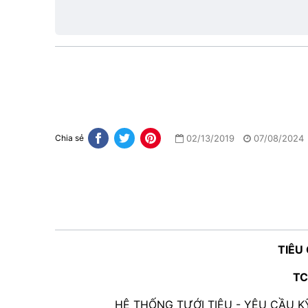
lực
02/13/2019
07/08/2024
Chia sẻ
TIÊU
TC
HỆ THỐNG TƯỚI TIÊU - YÊU CẦU