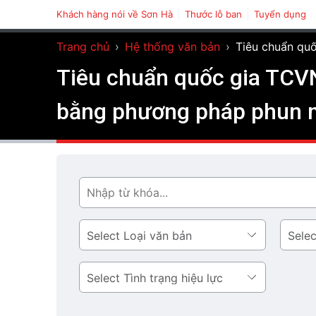
Khách hàng nói về Sơn Hà
Thước lỗ ban
Tuyển dụng
Trang chủ
›
Hệ thống văn bản
›
Tiêu chuẩn quố
Tiêu chuẩn quốc gia TCVN 
bằng phương pháp phun
Tìm
Loại
Lĩnh
văn
vực
bản
Tình
trạng
hiệu