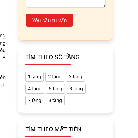
Yêu cầu tư vấn
ựng
ồng
iêu
TÌM THEO SỐ TẦNG
g 8
1 tầng
2 tầng
3 tầng
iên
nh,
4 tầng
5 tầng
6 tầng
7 tầng
8 tầng
TÌM THEO MẶT TIỀN