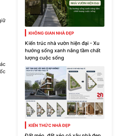
giữ
KHÔNG GIAN NHÀ ĐẸP
Kiến trúc nhà vườn hiện đại - Xu
hướng sống xanh nâng tầm chất
lượng cuộc sống
các
bốc
KIẾN THỨC NHÀ ĐẸP
Đất méo, đất xéo có xây nhà đẹp