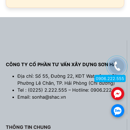
CÔNG TY CỔ PHẦN TƯ VẤN XÂY DỰNG SƠN HÀ
Địa chỉ: Số 55, Đường 22, KĐT Waterfront City,
0906.222.555
Phường Lê Chân, TP. Hải Phòng (
Chỉ đường
)
Tel : (0225) 2.222.555 – Hotline: 0906.222.555
.
Email: sonha@shac.vn
.
THÔNG TIN CHUNG