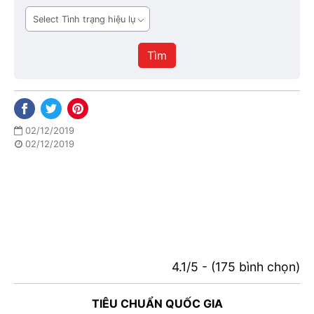
ban
Tình
hành
trạng
hiệu
Tìm
lực
02/12/2019
02/12/2019
4.1/5 - (175 bình chọn)
TIÊU CHUẨN QUỐC GIA