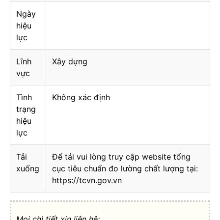
Ngày
hiệu
lực
Lĩnh
Xây dựng
vực
Tình
Không xác định
trạng
hiệu
lực
Tải
Để tải vui lòng truy cập website tổng
xuống
cục tiêu chuẩn đo lường chất lượng tại:
https://tcvn.gov.vn
Mọi chi tiết xin liên hệ: