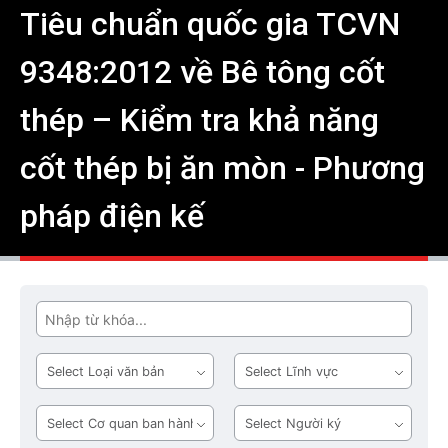
Tiêu chuẩn quốc gia TCVN
9348:2012 về Bê tông cốt
thép – Kiểm tra khả năng
cốt thép bị ăn mòn - Phương
pháp điện kế
Tìm
Loại
Lĩnh
văn
vực
bản
Cơ
Người
quan
ký