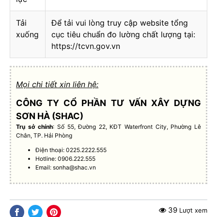
Tải
Để tải vui lòng truy cập website tổng
xuống
cục tiêu chuẩn đo lường chất lượng tại:
https://tcvn.gov.vn
Mọi chi tiết xin liên hệ:
CÔNG TY CỔ PHẦN TƯ VẤN XÂY DỰNG
SƠN HÀ (SHAC)
Trụ sở chính
: Số 55, Đường 22, KĐT Waterfront City, Phường Lê
Chân, TP. Hải Phòng
Điện thoại: 0225.2222.555
Hotline: 0906.222.555
Email:
sonha@shac.vn
39
Lượt xem