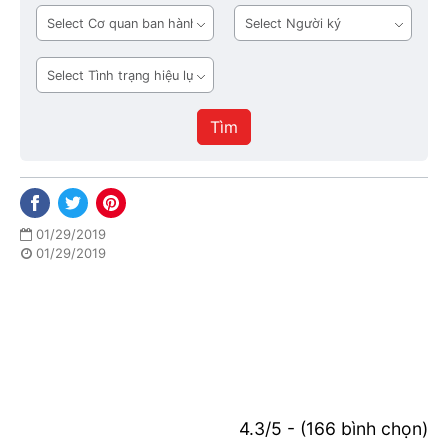
bản
Cơ
Người
quan
ký
ban
Tình
hành
trạng
hiệu
Tìm
lực
01/29/2019
01/29/2019
4.3/5 - (166 bình chọn)