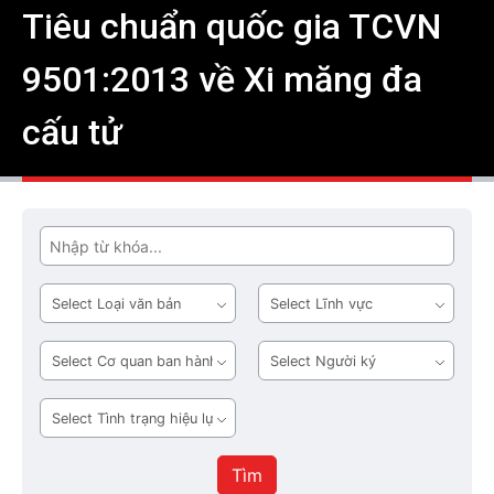
Tiêu chuẩn quốc gia TCVN
9501:2013 về Xi măng đa
cấu tử
Tìm
Loại
Lĩnh
văn
vực
bản
Cơ
Người
quan
ký
ban
Tình
hành
trạng
hiệu
Tìm
lực