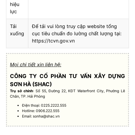
hiệu
lực
Tải
Để tải vui lòng truy cập website tổng
xuống
cục tiêu chuẩn đo lường chất lượng tại:
https://tcvn.gov.vn
Mọi chi tiết xin liên hệ:
CÔNG TY CỔ PHẦN TƯ VẤN XÂY DỰNG
SƠN HÀ (SHAC)
Trụ sở chính
: Số 55, Đường 22, KĐT Waterfront City, Phường Lê
Chân, TP. Hải Phòng
Điện thoại: 0225.2222.555
Hotline: 0906.222.555
Email:
sonha@shac.vn