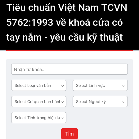
Tiêu chuẩn Việt Nam TCVN
5762:1993 về khoá cửa có
tay nắm - yêu cầu kỹ thuật
Tìm
Loại
Lĩnh
văn
vực
bản
Cơ
Người
quan
ký
ban
Tình
hành
trạng
hiệu
Tìm
lực