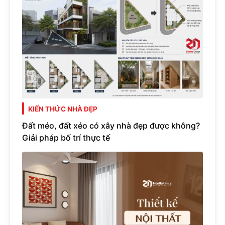
KIẾN THỨC NHÀ ĐẸP
Đất méo, đất xéo có xây nhà đẹp được không?
Giải pháp bố trí thực tế