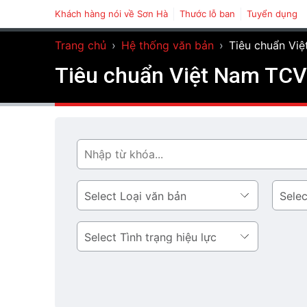
Khách hàng nói về Sơn Hà
Thước lỗ ban
Tuyển dụng
Trang chủ
›
Hệ thống văn bản
›
Tiêu chuẩn Vi
Tiêu chuẩn Việt Nam TCVN
Tìm
Loại
Lĩnh
văn
vực
bản
Tình
trạng
hiệu
lực