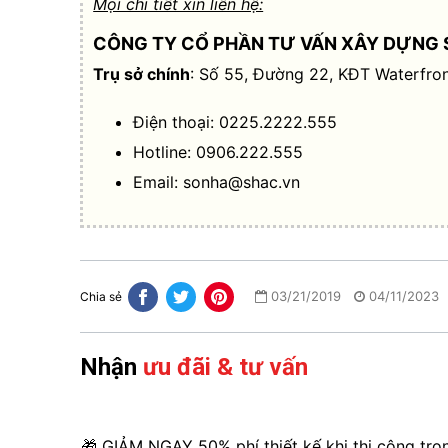
Mọi chi tiết xin liên hệ:
CÔNG TY CỔ PHẦN TƯ VẤN XÂY DỰNG 
Trụ sở chính
: Số 55, Đường 22, KĐT Waterfron
Điện thoại: 0225.2222.555
Hotline: 0906.222.555
Email:
sonha@shac.vn
03/21/2019
04/11/2023
Chia sẻ
Nhận
ưu đãi & tư vấn
🎁 GIẢM NGAY 50% phí thiết kế khi thi công trọ