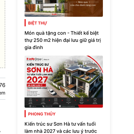
BIỆT THỰ
Món quà tặng con - Thiết kế biệt
thự 250 m2 hiện đại lưu giữ giá trị
gia đình
76
em
PHONG THỦY
Kiến trúc sư Sơn Hà tư vấn tuổi
,
làm nhà 2027 và các lưu ý trước