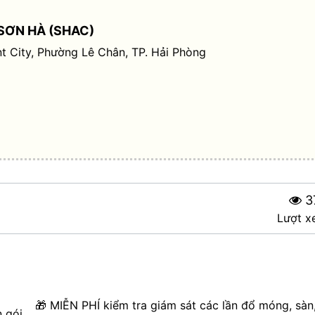
SƠN HÀ (SHAC)
t City, Phường Lê Chân, TP. Hải Phòng
3
Lượt x
🎁 MIỄN PHÍ kiểm tra giám sát các lần đổ móng, sàn
n gói