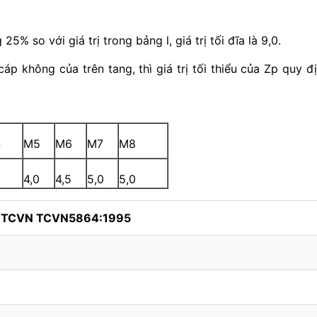
25% so với giá trị trong bảng l, giá trị tối đĩa là 9,0.
cáp không của trên tang, thì giá trị tối thiểu của Zp quy đ
4
M5
M6
M7
M8
5
4,0
4,5
5,0
5,0
h TCVN TCVN5864:1995