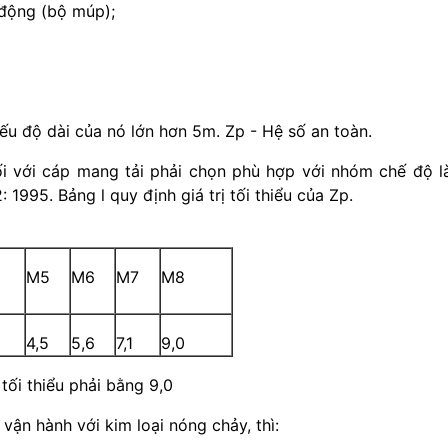
 động (bộ múp);
nếu độ dài của nó lớn hơn 5m. Zp - Hệ số an toàn.
ối với cáp mang tải phải chọn phù hợp với nhóm chế độ 
1995. Bảng l quy định giá trị tối thiểu của Zp.
M5
M6
M7
M8
4,5
5,6
7,1
9,0
tối thiểu phải bằng 9,0
 vận hành với kim loại nóng chảy, thì: