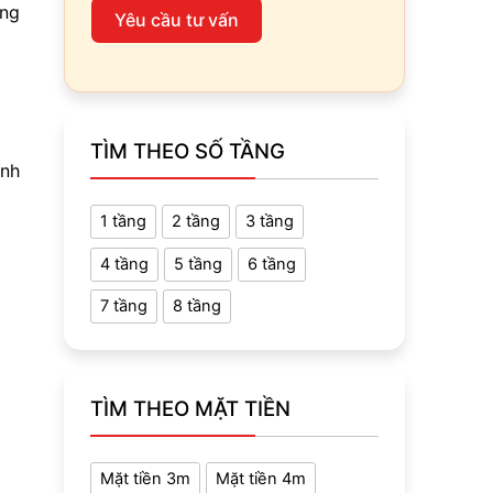
ang
Yêu cầu tư vấn
TÌM THEO SỐ TẦNG
ính
1 tầng
2 tầng
3 tầng
4 tầng
5 tầng
6 tầng
7 tầng
8 tầng
TÌM THEO MẶT TIỀN
Mặt tiền 3m
Mặt tiền 4m