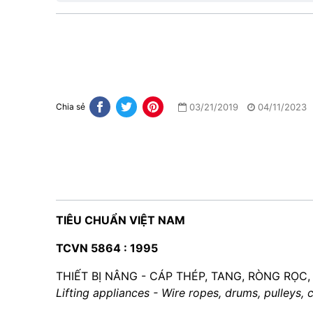
03/21/2019
04/11/2023
Chia sẻ
TIÊU CHUẨN VIỆT NAM
TCVN 5864 : 1995
THIẾT BỊ NÂNG - CÁP THÉP, TANG, RÒNG RỌC,
Lifting appliances - Wire ropes, drums, pulleys,