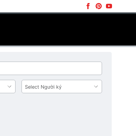
Người
ký