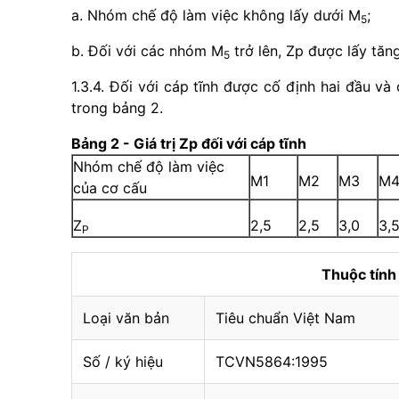
a. Nhóm chế độ làm việc không lấy dưới M
;
5
b. Đối với các nhóm M
trở lên, Zp được lấy tăng 
5
1.3.4. Đối với cáp tĩnh được cố định hai đầu và 
trong bảng 2.
Bảng 2 - Giá trị Zp đối với cáp tĩnh
Nhóm chế độ làm việc
M1
M2
M3
M
của cơ cấu
Z
2,5
2,5
3,0
3,
P
Thuộc tín
Loại văn bản
Tiêu chuẩn Việt Nam
Số / ký hiệu
TCVN5864:1995