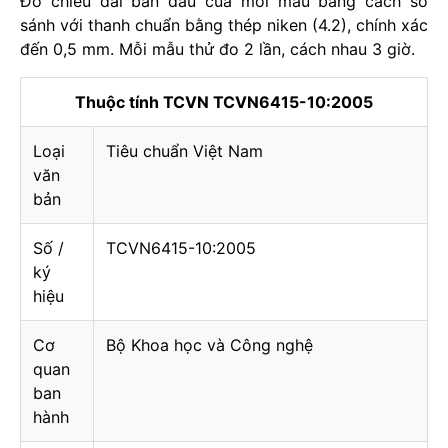
Đo chiều dài ban đầu của mỗi mẫu bằng cách so
sánh với thanh chuẩn bằng thép niken (4.2), chính xác
đến 0,5 mm. Mỗi mẫu thử đo 2 lần, cách nhau 3 giờ.
Thuộc tính TCVN TCVN6415-10:2005
Loại
Tiêu chuẩn Việt Nam
văn
bản
Số /
TCVN6415-10:2005
ký
hiệu
Cơ
Bộ Khoa học và Công nghệ
quan
ban
hành