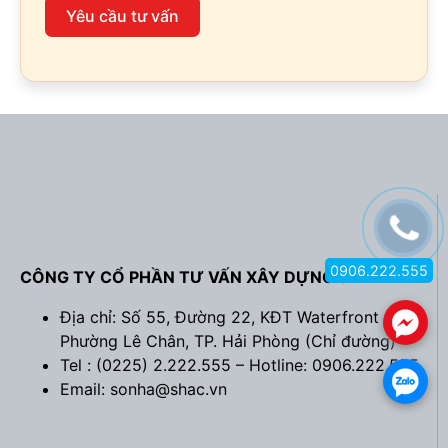
Yêu cầu tư vấn
0906.222.555
CÔNG TY CỔ PHẦN TƯ VẤN XÂY DỰNG SƠN HÀ
Địa chỉ: Số 55, Đường 22, KĐT Waterfront City,
.
Phường Lê Chân, TP. Hải Phòng (
Chỉ đường
)
Tel : (0225) 2.222.555 – Hotline: 0906.222.555
.
Email: sonha@shac.vn