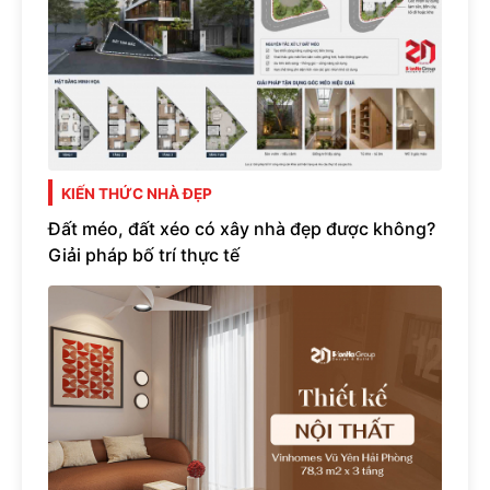
KIẾN THỨC NHÀ ĐẸP
Đất méo, đất xéo có xây nhà đẹp được không?
Giải pháp bố trí thực tế