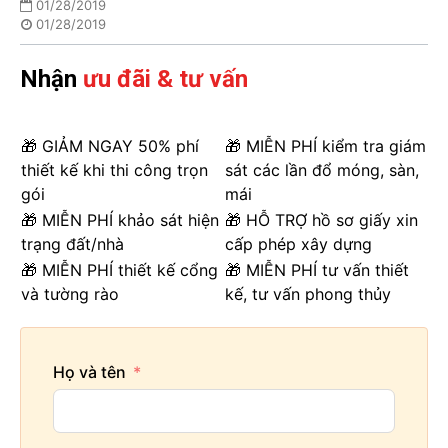
01/28/2019
01/28/2019
Nhận
ưu đãi & tư vấn
🎁 GIẢM NGAY 50% phí
🎁 MIỄN PHÍ kiểm tra giám
thiết kế khi thi công trọn
sát các lần đổ móng, sàn,
gói
mái
🎁 MIỄN PHÍ khảo sát hiện
🎁 HỖ TRỢ hồ sơ giấy xin
trạng đất/nhà
cấp phép xây dựng
🎁 MIỄN PHÍ thiết kế cổng
🎁 MIỄN PHÍ tư vấn thiết
và tường rào
kế, tư vấn phong thủy
Họ và tên