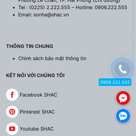
Phường Lê Chân, TP. Hải Phòng (
Chỉ đường
)
Tel : (0225) 2.222.555 – Hotline: 0906.222.555
Email: sonha@shac.vn
THÔNG TIN CHUNG
Chính sách bảo mật thông tin
KẾT NỐI VỚI CHÚNG TÔI
0906.222.555
Facebook SHAC
.
Pinterest SHAC
.
Youtube SHAC