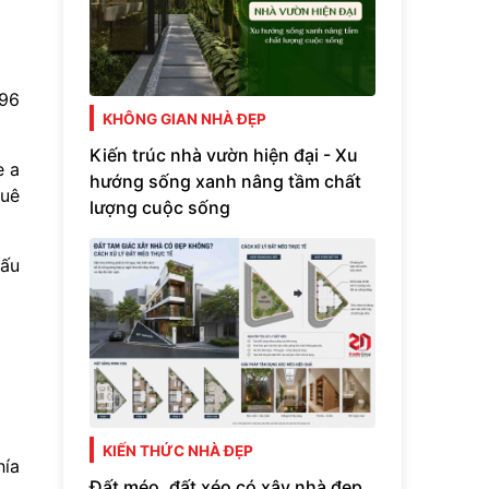
996
KHÔNG GIAN NHÀ ĐẸP
Kiến trúc nhà vườn hiện đại - Xu
e a
hướng sống xanh nâng tầm chất
huê
lượng cuộc sống
cấu
KIẾN THỨC NHÀ ĐẸP
hía
Đất méo, đất xéo có xây nhà đẹp