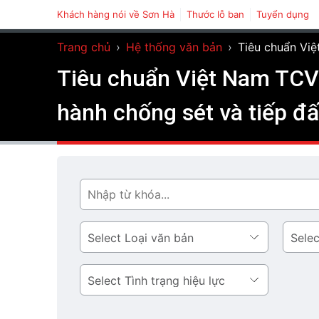
Khách hàng nói về Sơn Hà
Thước lỗ ban
Tuyển dụng
Trang chủ
›
Hệ thống văn bản
›
Tiêu chuẩn Việ
Tiêu chuẩn Việt Nam TCVN
hành chống sét và tiếp đấ
Tìm
Loại
Lĩnh
văn
vực
bản
Tình
trạng
hiệu