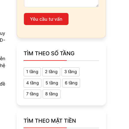
Yêu cầu tư vấn
Quy
QĐ-
TÌM THEO SỐ TẦNG
iễn
ghệ
1 tầng
2 tầng
3 tầng
4 tầng
5 tầng
6 tầng
 đề
7 tầng
8 tầng
TÌM THEO MẶT TIỀN