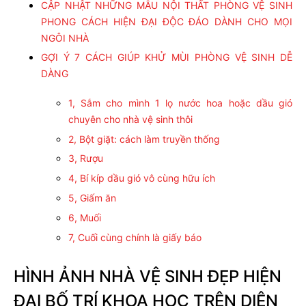
CẬP NHẬT NHỮNG MẪU NỘI THẤT PHÒNG VỆ SINH
PHONG CÁCH HIỆN ĐẠI ĐỘC ĐÁO DÀNH CHO MỌI
NGÔI NHÀ
GỢI Ý 7 CÁCH GIÚP KHỬ MÙI PHÒNG VỆ SINH DỄ
DÀNG
1, Sắm cho mình 1 lọ nước hoa hoặc dầu gió
chuyên cho nhà vệ sinh thôi
2, Bột giặt: cách làm truyền thống
3, Rượu
4, Bí kíp dầu gió vô cùng hữu ích
5, Giấm ăn
6, Muối
7, Cuối cùng chính là giấy báo
HÌNH ẢNH NHÀ VỆ SINH ĐẸP HIỆN
ĐẠI BỐ TRÍ KHOA HỌC TRÊN DIỆN