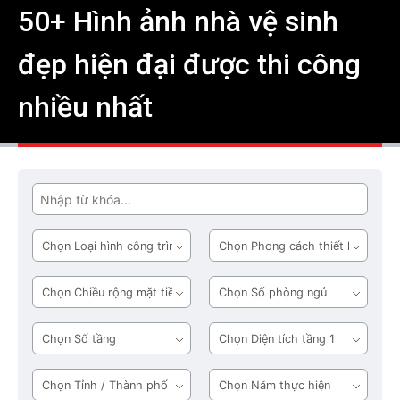
50+ Hình ảnh nhà vệ sinh
đẹp hiện đại được thi công
nhiều nhất
Tìm
Loại
Phong
hình
cách
công
thiết
Chiều
Số
trình
kế
rộng
phòng
mặt
ngủ
Số
Diện
tiền
tầng
tích
tầng
Tỉnh
Năm
1