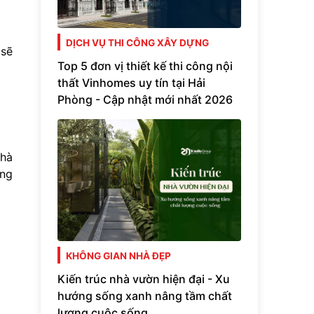
DỊCH VỤ THI CÔNG XÂY DỰNG
 sẽ
Top 5 đơn vị thiết kế thi công nội
thất Vinhomes uy tín tại Hải
Phòng - Cập nhật mới nhất 2026
nhà
ông
KHÔNG GIAN NHÀ ĐẸP
Kiến trúc nhà vườn hiện đại - Xu
hướng sống xanh nâng tầm chất
lượng cuộc sống