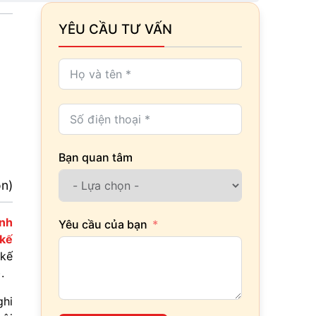
YÊU CẦU TƯ VẤN
Bạn quan tâm
ọn)
inh
Yêu cầu của bạn
 kế
 kế
.
ghi