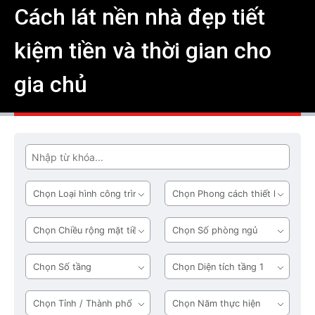
Cách lát nền nhà đẹp tiết
kiệm tiền và thời gian cho
gia chủ
Tìm
Loại
Phong
hình
cách
công
thiết
Chiều
Số
trình
kế
rộng
phòng
mặt
ngủ
Số
Diện
tiền
tầng
tích
tầng
Tỉnh
Năm
1