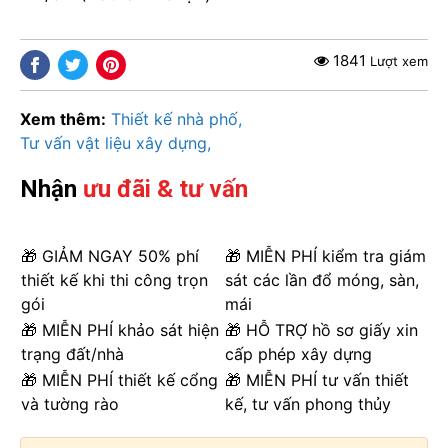
1841
Lượt xem
Xem thêm:
Thiết kế nhà phố
Tư vấn vật liệu xây dựng
Nhận
ưu đãi & tư vấn
🎁 GIẢM NGAY 50% phí
🎁 MIỄN PHÍ kiểm tra giám
thiết kế khi thi công trọn
sát các lần đổ móng, sàn,
gói
mái
🎁 MIỄN PHÍ khảo sát hiện
🎁 HỖ TRỢ hồ sơ giấy xin
trạng đất/nhà
cấp phép xây dựng
🎁 MIỄN PHÍ thiết kế cổng
🎁 MIỄN PHÍ tư vấn thiết
và tường rào
kế, tư vấn phong thủy