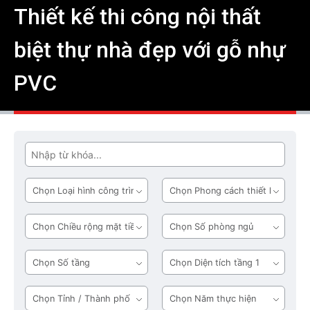
Thiết kế thi công nội thất
biệt thự nhà đẹp với gỗ nhự
PVC
Tìm
Loại
Phong
hình
cách
công
thiết
Chiều
Số
trình
kế
rộng
phòng
mặt
ngủ
Số
Diện
tiền
tầng
tích
tầng
Tỉnh
Năm
1