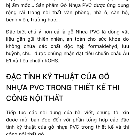
bị ẩm mốc... Sản phẩm Gỗ Nhựa PVC được ứng dụng
rộng rãi trong nội thất văn phòng, nhà ở, căn hộ,
bệnh viện, trường học...
Đặc biệt chú ý hơn cả là gỗ Nhựa PVC là dòng vật
liệu gần gũi thiên nhiên, an toàn cho sức khỏe do
không chứa các chất độc hạị: formaldehyd, lưu
huỳnh, chì... được chứng nhận đạt tiêu chuẩn châu Âu
E1 và tiêu chuẩn ROHS.
ĐẶC TÍNH KỸ THUẬT CỦA GỖ
NHỰA PVC TRONG THIẾT KẾ THI
CÔNG NỘI THẤT
Tiếp tục các nội dung của bài viết, chúng tôi xin
được mời bạn đọc đến với phần tổng hợp các đặc
tình kỹ thuật của gỗ nhựa PVC trong thiết kế và thi
công nội thất gỗ.