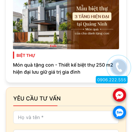
BIỆT THỰ
Món quà tặng con - Thiết kế biệt thự 250 m2
hiện đại lưu giữ giá trị gia đình
0906.222.555
.
YÊU CẦU TƯ VẤN
.