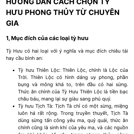
HƯỚNG DẪN CÁCH CHỌN TỲ
HƯU PHONG THỦY TỪ CHUYÊN
GIA
1, Mục đích của các loại tỳ hưu
Tỳ Hưu có hai loại với ý nghĩa và mục đích chiêu tài
hay cầu bình an:
Tỳ hưu Thiên Lộc: Thiên Lộc, chính là Lộc của
Trời. Thiên Lộc có hình dáng uy phong, phần
bụng và mông khá to, trên đầu có hai sừng.
Thức ăn chính của Tỳ Hưu Thiên Lộc là tiền bạc
châu báu, mang lại sự giàu sang phú quý.
Tỳ hưu Tịch Tà: Tịch Tà chỉ có một sừng, miệng
luôn há rất rộng. Trong truyền thuyết, Tịch Tà
dùng sừng tấn công yêu ma, quỷ quái, thức ăn
chính cũng là sinh khí của yêu ma, và các nguồn