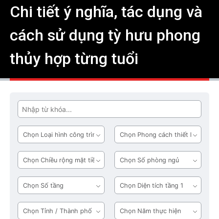
Chi tiết ý nghĩa, tác dụng và
cách sử dụng tỳ hưu phong
thủy hợp từng tuổi
Tìm
Loại
Phong
hình
cách
công
thiết
Chiều
Số
trình
kế
rộng
phòng
mặt
ngủ
Số
Diện
tiền
tầng
tích
tầng
Tỉnh
Năm
1