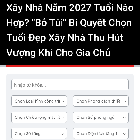
Xây Nhà Năm 2027 Tuổi Nào
Hợp? "Bỏ Túi" Bí Quyết Chọn
Tuổi Đẹp Xây Nhà Thu Hút
Vượng Khí Cho Gia Chủ
Tìm
Loại
Phong
hình
cách
công
thiết
Chiều
Số
trình
kế
rộng
phòng
mặt
ngủ
Số
Diện
tiền
tầng
tích