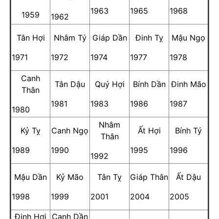
1963
1965
1968
1959
1962
Tân Hợi
Nhâm Tý
Giáp Dần
Đinh Tỵ
Mậu Ngọ
1971
1972
1974
1977
1978
Canh
Tân Dậu
Quý Hợi
Bính Dần
Đinh Mão
Thân
1981
1983
1986
1987
1980
Nhâm
Kỷ Tỵ
Canh Ngọ
Ất Hợi
Bính Tý
Thân
1989
1990
1995
1996
1992
Mậu Dần
Kỷ Mão
Tân Tỵ
Giáp Thân
Ất Dậu
1998
1999
2001
2004
2005
Đinh Hợi
Canh Dần