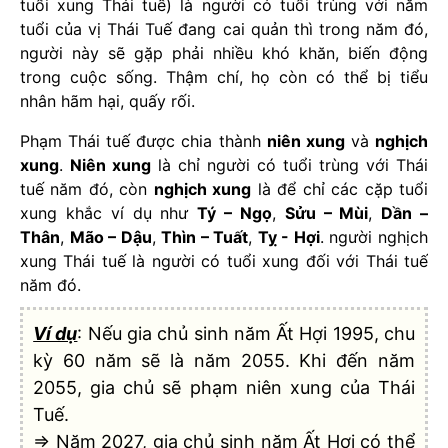
tuổi xung Thái tuế) là người có tuổi trùng với năm
tuổi của vị Thái Tuế đang cai quản thì trong năm đó,
người này sẽ gặp phải nhiều khó khăn, biến động
trong cuộc sống. Thậm chí, họ còn có thể bị tiểu
nhân hãm hại, quấy rối.
Phạm Thái tuế được chia thành
niên xung
và
nghịch
xung
.
Niên xung
là chỉ người có tuổi trùng với Thái
tuế năm đó, còn
nghịch xung
là để chỉ các cặp tuổi
xung khắc ví dụ như
Tý – Ngọ
,
Sửu – Mùi
,
Dần –
Thân
,
Mão – Dậu
,
Thìn – Tuất
,
Tỵ - Hợi
. người nghịch
xung Thái tuế là người có tuổi xung đối với Thái tuế
năm đó.
Ví dụ
: Nếu gia chủ sinh năm Ất Hợi 1995, chu
kỳ 60 năm sẽ là năm 2055. Khi đến năm
2055, gia chủ sẽ phạm niên xung của Thái
Tuế.
=> Năm 2027, gia chủ sinh năm Ất Hợi có thể