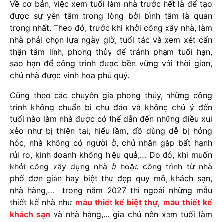
Về cơ bản, việc xem tuổi làm nhà trước hết là để tạo
được sự yên tâm trong lòng bởi bình tâm là quan
trọng nhất. Theo đó, trước khi khởi công xây nhà, làm
nhà phải chọn lựa ngày giờ, tuổi tác và xem xét cẩn
thận tâm linh, phong thủy để tránh phạm tuổi hạn,
sao hạn để công trình được bền vững với thời gian,
chủ nhà được vinh hoa phú quý.
Cũng theo các chuyên gia phong thủy, những công
trình không chuẩn bị chu đáo và không chú ý đến
tuổi nào làm nhà được có thể dẫn đến những điều xui
xẻo như bị thiên tai, hiểu lầm, đồ dùng dễ bị hỏng
hóc, nhà không có người ở, chủ nhân gặp bất hạnh
rủi ro, kinh doanh không hiệu quả,… Do đó, khi muốn
khởi công xây dựng nhà ở hoặc công trình từ nhà
phố đơn giản hay biệt thự đẹp quy mô, khách sạn,
nhà hàng,… trong năm 2027 thì ngoài những mẫu
thiết kế nhà như
mẫu thiết kế biệt thự
,
mẫu thiết kế
khách sạn
và nhà hàng,... gia chủ nên xem tuổi làm