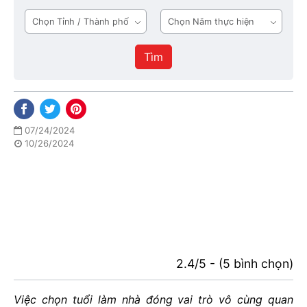
tầng
Tỉnh
Năm
1
/
thực
Thành
hiện
Tìm
phố
07/24/2024
10/26/2024
2.4/5 - (5 bình chọn)
Việc chọn tuổi làm nhà đóng vai trò vô cùng quan