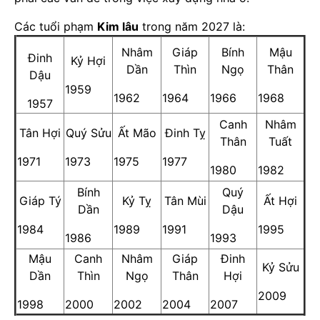
Các tuổi phạm
Kim lâu
trong năm 2027 là:
Nhâm
Giáp
Bính
Mậu
Đinh
Kỷ Hợi
Dần
Thìn
Ngọ
Thân
Dậu
1959
1962
1964
1966
1968
1957
Canh
Nhâm
Tân Hợi
Quý Sửu
Ất Mão
Đinh Tỵ
Thân
Tuất
1971
1973
1975
1977
1980
1982
Bính
Quý
Giáp Tý
Kỷ Tỵ
Tân Mùi
Ất Hợi
Dần
Dậu
1984
1989
1991
1995
1986
1993
Mậu
Canh
Nhâm
Giáp
Đinh
Kỷ Sửu
Dần
Thìn
Ngọ
Thân
Hợi
2009
1998
2000
2002
2004
2007