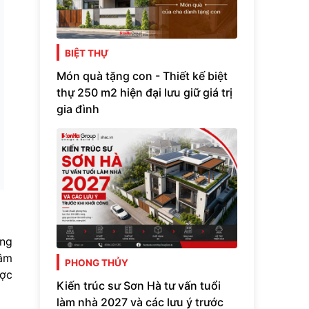
BIỆT THỰ
Món quà tặng con - Thiết kế biệt
thự 250 m2 hiện đại lưu giữ giá trị
gia đình
ọng
tâm
PHONG THỦY
ược
Kiến trúc sư Sơn Hà tư vấn tuổi
làm nhà 2027 và các lưu ý trước