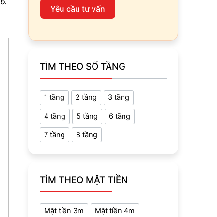
6.
Yêu cầu tư vấn
TÌM THEO SỐ TẦNG
1 tầng
2 tầng
3 tầng
4 tầng
5 tầng
6 tầng
7 tầng
8 tầng
TÌM THEO MẶT TIỀN
Mặt tiền 3m
Mặt tiền 4m