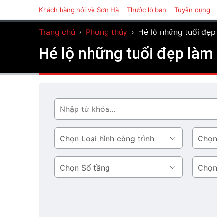
Khách hàng nói về Sơn Hà
Thước lỗ ban
Tuyển dụng
Trang chủ
›
Phong thủy
›
Hé lộ những tuổi đẹp
Hé lộ những tuổi đẹp làm 
Tìm
Loại
Phong
hình
cách
công
thiết
Số
Diện
trình
kế
tầng
tích
tầng
1