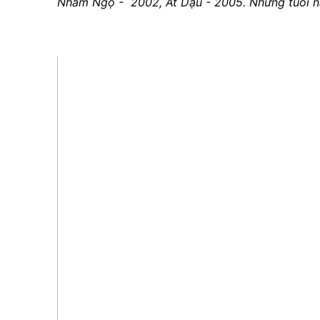
Nhâm Ngọ - 2002, Ất Dậu - 2005. Những tuổi nà