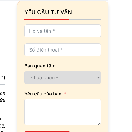
YÊU CẦU TƯ VẤN
Bạn quan tâm
ọn)
 an
Yêu cầu của bạn
hữu
ọ -
96,