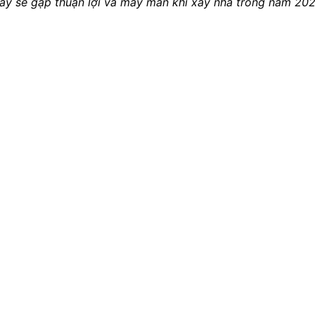
y sẽ gặp thuận lợi và may mắn khi xây nhà trong năm 202