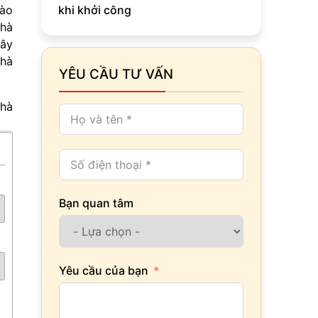
nào
khi khởi công
nhà
xây
nhà
YÊU CẦU TƯ VẤN
nhà
Bạn quan tâm
Yêu cầu của bạn