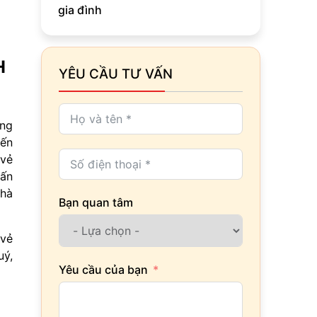
gia đình
H
YÊU CẦU TƯ VẤN
ang
iến
 vẻ
 ấn
hà
Bạn quan tâm
 vẻ
uý,
Yêu cầu của bạn