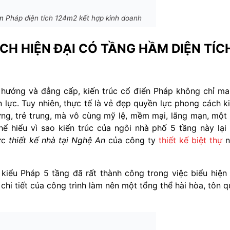
ển
Pháp diện tích 124m2 kết hợp kinh doanh
CH HIỆN ĐẠI CÓ TẦNG HẦM DIỆN TÍC
 hướng và đẳng cấp, kiến trúc cổ điển Pháp không chỉ m
 lực. Tuy nhiên, thực tế là vẻ đẹp quyền lực phong cách k
g, trẻ trung, mà vô cùng mỹ lệ, mềm mại, lãng mạn, một
hể hiểu vì sao kiến trúc của ngôi nhà phố 5 tầng này lại
ực
thiết kế nhà tại Nghệ An
của công ty
thiết kế biệt thự
n
 kiểu Pháp 5 tầng đã rất thành công trong việc biểu hiện
chi tiết của công trình làm nên một tổng thể hài hòa, tôn q