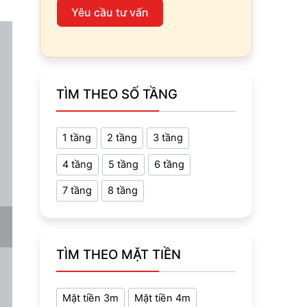
Yêu cầu tư vấn
TÌM THEO SỐ TẦNG
1 tầng
2 tầng
3 tầng
4 tầng
5 tầng
6 tầng
7 tầng
8 tầng
TÌM THEO MẶT TIỀN
Mặt tiền 3m
Mặt tiền 4m