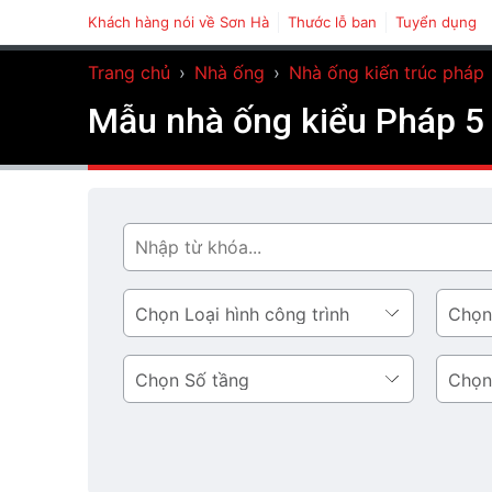
Khách hàng nói về Sơn Hà
Thước lỗ ban
Tuyển dụng
Trang chủ
›
Nhà ống
›
Nhà ống kiến trúc pháp
Mẫu nhà ống kiểu Pháp 5 
Tìm
Loại
Phong
hình
cách
công
thiết
Số
Diện
trình
kế
tầng
tích
tầng
1