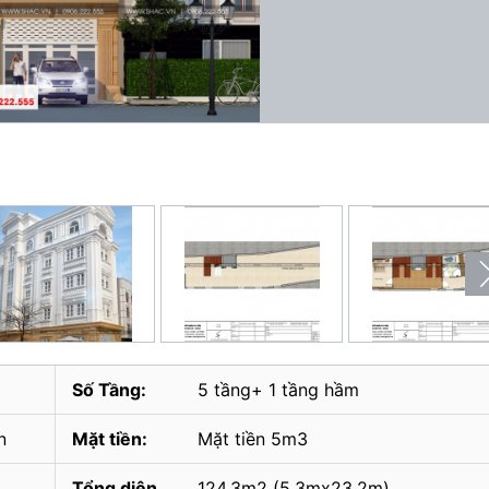
Số Tầng:
5 tầng+ 1 tầng hầm
n
Mặt tiền:
Mặt tiền 5m3
Tổng diện
124,3m2 (5,3mx23,2m)