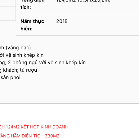
tích:
Năm thực
2018
hiện:
nh (vàng bạc)
ới vệ sinh khép kín
ng; 2 phòng ngủ với vệ sinh khép kín
 khách; tủ rượu
 sân phơi
ÍCH 124M2 KẾT HỢP KINH DOANH
TẦNG HẦM DIỆN TÍCH 330M2