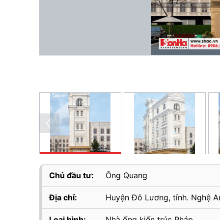
Chủ đầu tư:
Ông Quang
Địa chỉ:
Huyện Đô Lương, tỉnh. Nghệ A
Loại hình:
Nhà ống kiến trúc Pháp