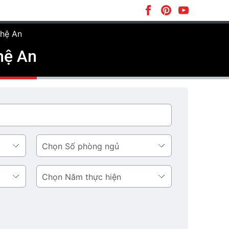
ghệ An
hệ An
Số
phòng
ngủ
Năm
thực
hiện