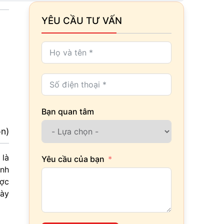
YÊU CẦU TƯ VẤN
Bạn quan tâm
ọn)
là
Yêu cầu của bạn
anh
ược
này