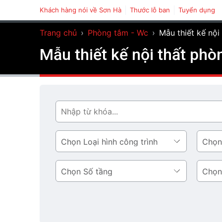
Khách hàng nói về Sơn Hà
Thước lỗ ban
Tuyển dụng
Trang chủ
›
Phòng tắm - Wc
›
Mẫu thiết kế nội
Mẫu thiết kế nội thất phò
Tìm
Loại
Phong
hình
cách
công
thiết
Số
Diện
trình
kế
tầng
tích
tầng
1