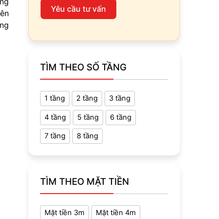
úng
Yêu cầu tư vấn
iên
ong
TÌM THEO SỐ TẦNG
1 tầng
2 tầng
3 tầng
4 tầng
5 tầng
6 tầng
7 tầng
8 tầng
TÌM THEO MẶT TIỀN
Mặt tiền 3m
Mặt tiền 4m