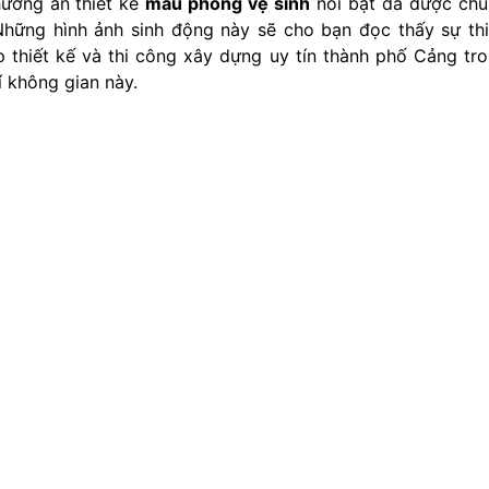
ương án thiết kế
mẫu phòng vệ sinh
nổi bật đã được ch
. Những hình ảnh sinh động này sẽ cho bạn đọc thấy sự th
p thiết kế và thi công xây dựng uy tín thành phố Cảng tr
í không gian này.