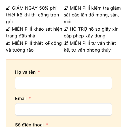
🎁 GIẢM NGAY 50% phí
🎁 MIỄN PHÍ kiểm tra giám
thiết kế khi thi công trọn
sát các lần đổ móng, sàn,
gói
mái
🎁 MIỄN PHÍ khảo sát hiện
🎁 HỖ TRỢ hồ sơ giấy xin
trạng đất/nhà
cấp phép xây dựng
🎁 MIỄN PHÍ thiết kế cổng
🎁 MIỄN PHÍ tư vấn thiết
và tường rào
kế, tư vấn phong thủy
Họ và tên
Email
Số điện thoại