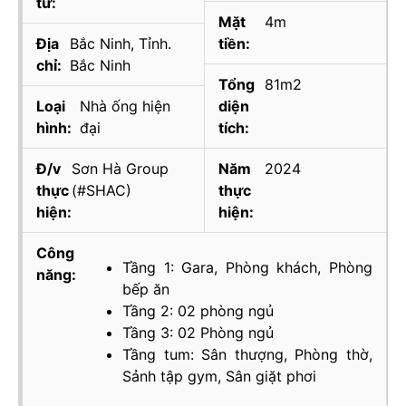
tư:
Mặt
4m
Địa
Bắc Ninh, Tỉnh.
tiền:
chỉ:
Bắc Ninh
Tổng
81m2
Loại
Nhà ống hiện
diện
hình:
đại
tích:
Đ/v
Sơn Hà Group
Năm
2024
thực
(#SHAC)
thực
hiện:
hiện:
Công
Tầng 1: Gara, Phòng khách, Phòng
năng:
bếp ăn
Tầng 2: 02 phòng ngủ
Tầng 3: 02 Phòng ngủ
Tầng tum: Sân thượng, Phòng thờ,
Sảnh tập gym, Sân giặt phơi