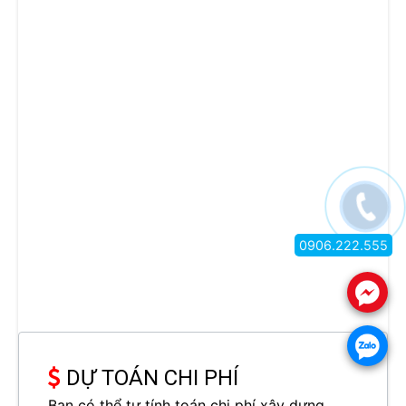
0906.222.555
.
.
DỰ TOÁN CHI PHÍ
Bạn có thể tự tính toán chi phí xây dựng