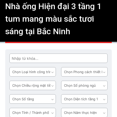
Nhà ống Hiện đại 3 tầng 1
tum mang màu sắc tươi
sáng tại Bắc Ninh
Tìm
Loại
Phong
hình
cách
công
thiết
Chiều
Số
trình
kế
rộng
phòng
mặt
ngủ
Số
Diện
tiền
tầng
tích
tầng
Tỉnh
Năm
1