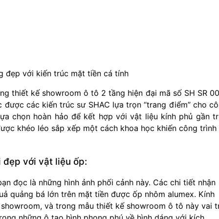
đẹp với kiến trúc mặt tiền cá tính
ong thiết kế showroom ô tô 2 tầng hiện đại mã số SH SR 0
c được các kiến trúc sư SHAC lựa trọn “trang điểm” cho c
 lựa chọn hoàn hảo để kết hợp với vật liệu kính phủ gần t
 được khéo léo sắp xếp một cách khoa học khiến công trình
 đẹp với vật liệu ốp:
ạn đọc là những hình ảnh phối cảnh này. Các chi tiết nhận
uả quảng bá lớn trên mặt tiền được ốp nhôm alumex. Kính
 kế showroom, và trong mẫu thiết kế showroom ô tô này vai t
rong những ô tạo hình phong phú về hình dáng với kích