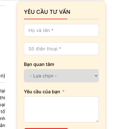
YÊU CẦU TƯ VẤN
Bạn quan tâm
ọn)
lại
Yêu cầu của bạn
thi
oại
 tố
ành
rân