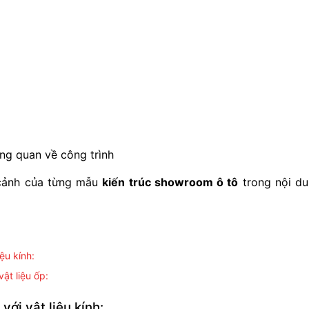
ng quan về công trình
 cảnh của từng mẫu
kiến trúc showroom ô tô
trong nội d
ệu kính:
ật liệu ốp:
với vật liệu kính: