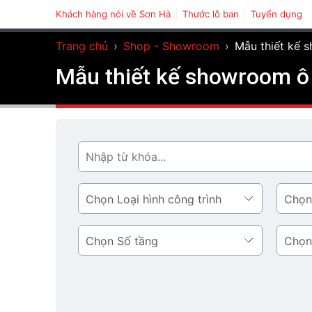
Khách hàng nói về Sơn Hà
Thước lỗ ban
Tuyển dụng
Trang chủ
›
Shop - Showroom
›
Mẫu thiết kế 
Mẫu thiết kế showroom ô 
Tìm
Loại
Phong
hình
cách
công
thiết
Số
Diện
trình
kế
tầng
tích
tầng
1