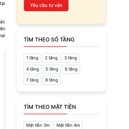
tại
Yêu cầu tư vấn
các
rên
hai
TÌM THEO SỐ TẦNG
1 tầng
2 tầng
3 tầng
4 tầng
5 tầng
6 tầng
7 tầng
8 tầng
TÌM THEO MẶT TIỀN
Mặt tiền 3m
Mặt tiền 4m