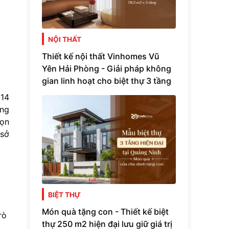
NỘI THẤT
Thiết kế nội thất Vinhomes Vũ
Yên Hải Phòng - Giải pháp không
gian linh hoạt cho biệt thự 3 tầng
014
ông
rọn
 sở
BIỆT THỰ
Món quà tặng con - Thiết kế biệt
rò
thự 250 m2 hiện đại lưu giữ giá trị