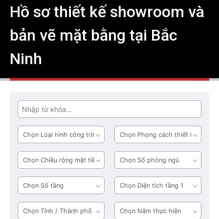
Hồ sơ thiết kế showroom và
bản vẽ mặt bằng tại Bắc
Ninh
Tìm
Loại
Phong
hình
cách
công
thiết
Chiều
Số
trình
kế
rộng
phòng
mặt
ngủ
Số
Diện
tiền
tầng
tích
tầng
Tỉnh
Năm
1