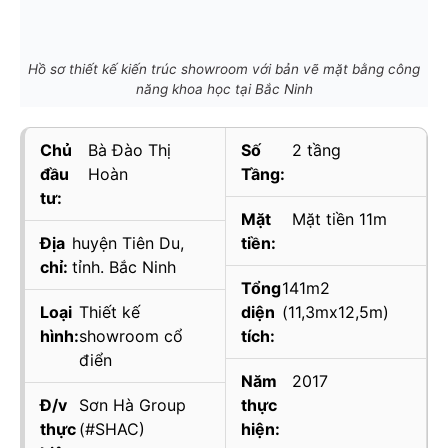
Hồ sơ thiết kế kiến trúc showroom với bản vẽ mặt bằng công
năng khoa học tại Bắc Ninh
Chủ
Bà Đào Thị
Số
2 tầng
đầu
Hoàn
Tầng:
tư:
Mặt
Mặt tiền 11m
Địa
huyện Tiên Du,
tiền:
chỉ:
tỉnh. Bắc Ninh
Tổng
141m2
Loại
Thiết kế
diện
(11,3mx12,5m)
hình:
showroom cổ
tích:
điển
Năm
2017
Đ/v
Sơn Hà Group
thực
thực
(#SHAC)
hiện: