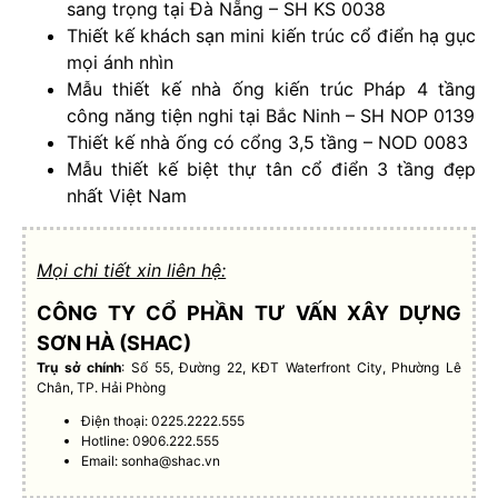
sang trọng tại Đà Nẵng – SH KS 0038
Thiết kế khách sạn mini kiến trúc cổ điển hạ gục
mọi ánh nhìn
Mẫu thiết kế nhà ống kiến trúc Pháp 4 tầng
công năng tiện nghi tại Bắc Ninh – SH NOP 0139
Thiết kế nhà ống có cổng 3,5 tầng – NOD 0083
Mẫu thiết kế biệt thự tân cổ điển 3 tầng đẹp
nhất Việt Nam
Mọi chi tiết xin liên hệ:
CÔNG TY CỔ PHẦN TƯ VẤN XÂY DỰNG
SƠN HÀ (SHAC)
Trụ sở chính
: Số 55, Đường 22, KĐT Waterfront City, Phường Lê
Chân, TP. Hải Phòng
Điện thoại: 0225.2222.555
Hotline: 0906.222.555
Email:
sonha@shac.vn