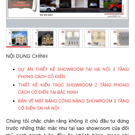
NỘI DUNG CHÍNH
DỰ ÁN THIẾT KẾ SHOWROOM TẠI HÀ NỘI 2 TẦNG
PHONG CÁCH CỔ ĐIỂN
THIẾT KẾ KIẾN TRÚC SHOWROOM 2 TẦNG PHONG
CÁCH CỔ ĐIỂN TẠI BẮC NINH
BẢN VẼ MẶT BẰNG CÔNG NĂNG SHOWROOM 2 TẦNG
CỔ ĐIỂN TẠI HÀ NỘI
Chúng tôi chắc chắn rằng không ít chủ đầu tư đứng
trước những thắc mắc như tại sao showroom của đối