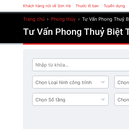
Khách hàng nói về Sơn Hà
Thước lỗ ban
Tuyển dụng
Trang chủ
›
Phong thủy
›
Tư Vấn Phong Thuỷ Bi
Tư Vấn Phong Thuỷ Biệt T
Tìm
Loại
Phong
hình
cách
công
thiết
Số
Diện
trình
kế
tầng
tích
tầng
1