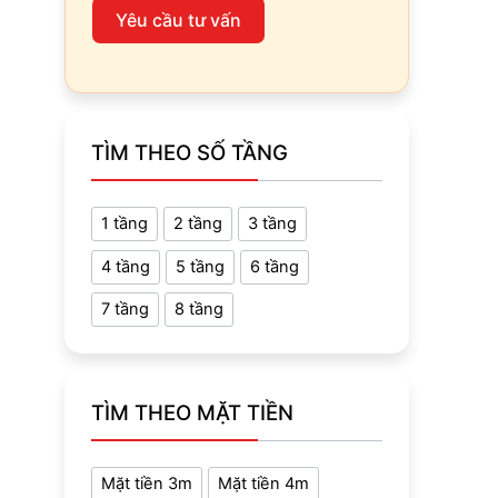
Yêu cầu tư vấn
TÌM THEO SỐ TẦNG
1 tầng
2 tầng
3 tầng
4 tầng
5 tầng
6 tầng
7 tầng
8 tầng
TÌM THEO MẶT TIỀN
Mặt tiền 3m
Mặt tiền 4m