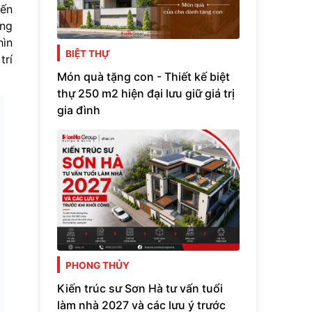
iến
ong
hìn
BIỆT THỰ
trí
Món quà tặng con - Thiết kế biệt
thự 250 m2 hiện đại lưu giữ giá trị
gia đình
PHONG THỦY
Kiến trúc sư Sơn Hà tư vấn tuổi
làm nhà 2027 và các lưu ý trước