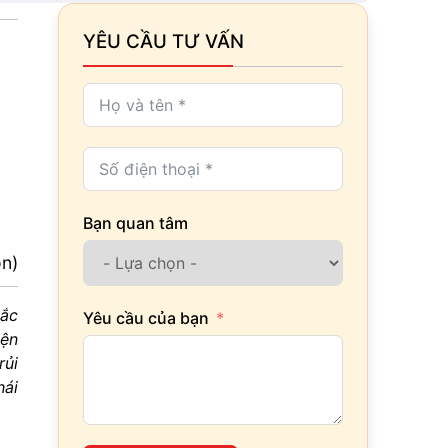
YÊU CẦU TƯ VẤN
Bạn quan tâm
ọn)
hắc
Yêu cầu của bạn
iện
rủi
hái