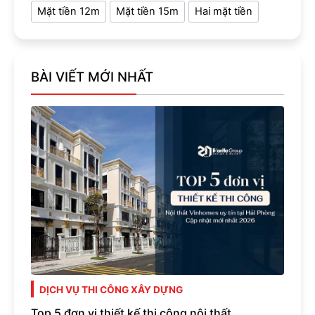
Mặt tiền 12m
Mặt tiền 15m
Hai mặt tiền
BÀI VIẾT MỚI NHẤT
DỊCH VỤ THI CÔNG XÂY DỰNG
Top 5 đơn vị thiết kế thi công nội thất