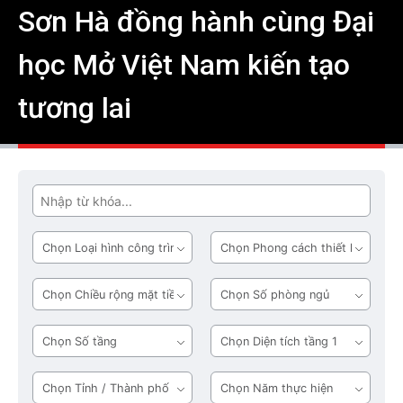
Sơn Hà đồng hành cùng Đại
học Mở Việt Nam kiến tạo
tương lai
Tìm
Loại
Phong
hình
cách
công
thiết
Chiều
Số
trình
kế
rộng
phòng
mặt
ngủ
Số
Diện
tiền
tầng
tích
tầng
Tỉnh
Năm
1