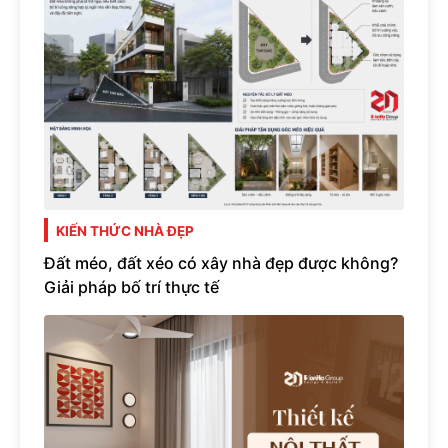
KIẾN THỨC NHÀ ĐẸP
Đất méo, đất xéo có xây nhà đẹp được không?
Giải pháp bố trí thực tế