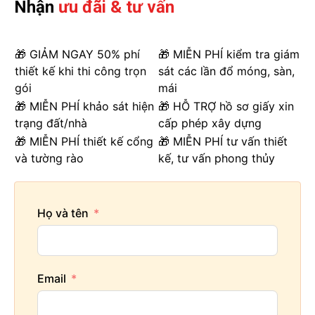
Nhận
ưu đãi & tư vấn
🎁 GIẢM NGAY 50% phí
🎁 MIỄN PHÍ kiểm tra giám
thiết kế khi thi công trọn
sát các lần đổ móng, sàn,
gói
mái
🎁 MIỄN PHÍ khảo sát hiện
🎁 HỖ TRỢ hồ sơ giấy xin
trạng đất/nhà
cấp phép xây dựng
🎁 MIỄN PHÍ thiết kế cổng
🎁 MIỄN PHÍ tư vấn thiết
và tường rào
kế, tư vấn phong thủy
Họ và tên
Email