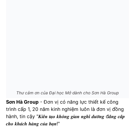
Thư cảm ơn của Đại học Mở dành cho Sơn Hà Group
Sơn Hà Group
- Đơn vị có năng lực thiết kế công
trình cấp 1, 20 năm kinh nghiệm luôn là đơn vị đồng
hành, tin cậy "𝑲𝒊𝒆̂́𝒏 𝒕𝒂̣𝒐 𝒌𝒉𝒐̂𝒏𝒈 𝒈𝒊𝒂𝒏 𝒏𝒈𝒉𝒊̉ 𝒅𝒖̛𝒐̛̃𝒏𝒈 đ𝒂̆̉𝒏𝒈 𝒄𝒂̂́𝒑
𝒄𝒉𝒐 𝒌𝒉𝒂́𝒄𝒉 𝒉𝒂̀𝒏𝒈 𝒄𝒖̉𝒂 𝒃𝒂̣𝒏!"