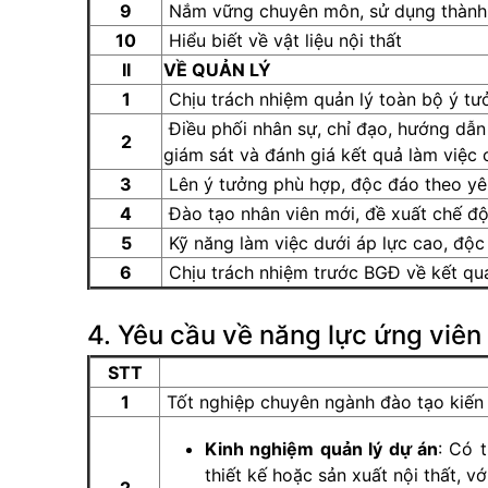
9
Nắm vững chuyên môn, sử dụng thành 
10
Hiểu biết về vật liệu nội thất
II
VỀ QUẢN LÝ
1
Chịu trách nhiệm quản lý toàn bộ ý tư
Điều phối nhân sự, chỉ đạo, hướng dẫn n
2
giám sát và đánh giá kết quả làm việc 
3
Lên ý tưởng phù hợp, độc đáo theo yêu
4
Đào tạo nhân viên mới, đề xuất chế độ
5
Kỹ năng làm việc dưới áp lực cao, độc
6
Chịu trách nhiệm trước BGĐ về kết qu
4. Yêu cầu về năng lực ứng viên
STT
1
Tốt nghiệp chuyên ngành đào tạo kiến t
Kinh nghiệm quản lý dự án
: Có 
thiết kế hoặc sản xuất nội thất, v
2