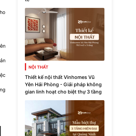
cho
iên
uản
NỘI THẤT
iệc
Thiết kế nội thất Vinhomes Vũ
Yên Hải Phòng - Giải pháp không
ông
gian linh hoạt cho biệt thự 3 tầng