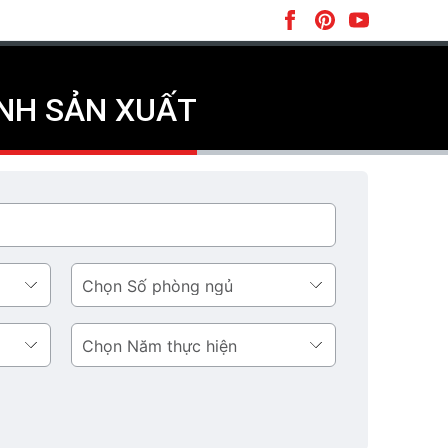
NH SẢN XUẤT
Số
phòng
ngủ
Năm
thực
hiện