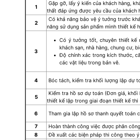
Gặp gỡ, lấy ý kiến của khách hàng, khả
1
thất đáp ứng được yêu cầu của khách 
Có khả năng bảo vệ ý tưởng trước khá
2
năng sử dụng sản phẩm mình thiết kế ho
Có ý tưởng tốt, chuyên thiết kế 
khách sạn, nhà hàng, chung cư, b
3
Độ chính xác trong kích thước, c
các vật liệu trong bản vẽ.
4
Bóc tách, kiểm tra khối lượng lập dự to
Kiểm tra hồ sơ dự toán (Đơn giá, khối
5
thiết kế lập trong giai đoạn thiết kế thi
6
Tham gia lập hồ sơ thanh quyết toán c
7
Hoàn thành công việc được phân công t
8
Đề xuất các biện pháp thi công theo ý 