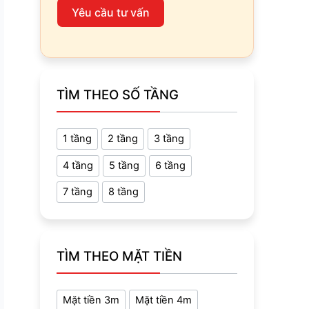
Yêu cầu tư vấn
TÌM THEO SỐ TẦNG
1 tầng
2 tầng
3 tầng
4 tầng
5 tầng
6 tầng
7 tầng
8 tầng
TÌM THEO MẶT TIỀN
Mặt tiền 3m
Mặt tiền 4m