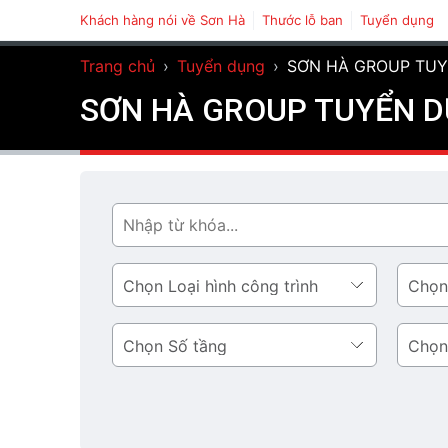
Khách hàng nói về Sơn Hà
Thước lỗ ban
Tuyển dụng
Trang chủ
›
Tuyển dụng
›
SƠN HÀ GROUP TU
SƠN HÀ GROUP TUYỂN 
Tìm
Loại
Phong
hình
cách
công
thiết
Số
Diện
trình
kế
tầng
tích
tầng
1