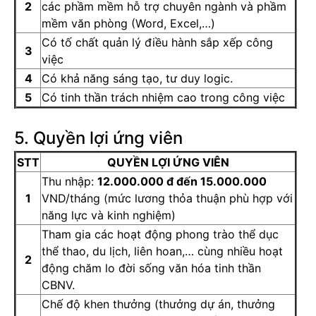
2
các phầm mềm hỗ trợ chuyên ngành và phầm
mềm văn phòng (Word, Excel,…)
Có tố chất quản lý điều hành sắp xếp công
3
việc
4
Có khả năng sáng tạo, tư duy logic.
5
Có tinh thần trách nhiệm cao trong công việc
5. Quyền lợi ứng viên
STT
QUYỀN LỢI ỨNG VIÊN
Thu nhập:
12.000.000 đ đến 15.000.000
1
VND/tháng (mức lương thỏa thuận phù hợp với
năng lực và kinh nghiệm)
Tham gia các hoạt động phong trào thể dục
thể thao, du lịch, liên hoan,… cùng nhiều hoạt
2
động chăm lo đời sống văn hóa tinh thần
CBNV.
Chế độ khen thưởng (thưởng dự án, thưởng