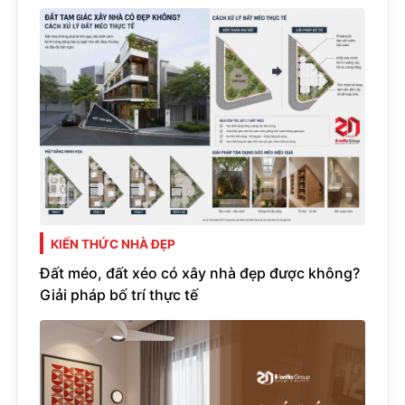
KIẾN THỨC NHÀ ĐẸP
Đất méo, đất xéo có xây nhà đẹp được không?
Giải pháp bố trí thực tế