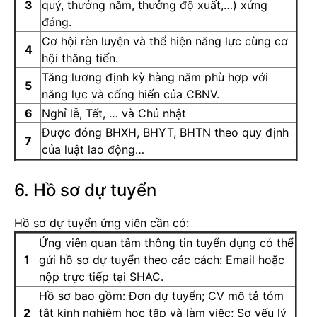
3
quý, thưởng năm, thưởng độ xuất,…) xứng
đáng.
Cơ hội rèn luyện và thể hiện năng lực cùng cơ
4
hội thăng tiến.
Tăng lương định kỳ hàng năm phù hợp với
5
năng lực và cống hiến của CBNV.
6
Nghỉ lễ, Tết, … và Chủ nhật
Được đóng BHXH, BHYT, BHTN theo quy định
7
của luật lao động…
6. Hồ sơ dự tuyển
Hồ sơ dự tuyển ứng viên cần có:
Ứng viên quan tâm thông tin tuyển dụng có thể
1
gửi hồ sơ dự tuyển theo các cách: Email hoặc
nộp trực tiếp tại SHAC.
Hồ sơ bao gồm: Đơn dự tuyển; CV mô tả tóm
2
tắt kinh nghiệm học tập và làm việc; Sơ yếu lý