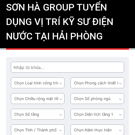
SƠN HÀ GROUP TUYỂN
DỤNG VỊ TRÍ KỸ SƯ ĐIỆN
NƯỚC TẠI HẢI PHÒNG
Tìm
Loại
Phong
hình
cách
công
thiết
Chiều
Số
trình
kế
rộng
phòng
mặt
ngủ
Số
Diện
tiền
tầng
tích
tầng
Tỉnh
Năm
1