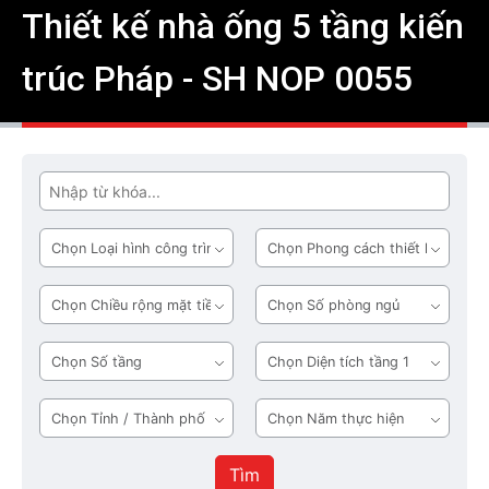
Thiết kế nhà ống 5 tầng kiến
trúc Pháp - SH NOP 0055
Tìm
Loại
Phong
hình
cách
công
thiết
Chiều
Số
trình
kế
rộng
phòng
mặt
ngủ
Số
Diện
tiền
tầng
tích
tầng
Tỉnh
Năm
1
/
thực
Thành
hiện
Tìm