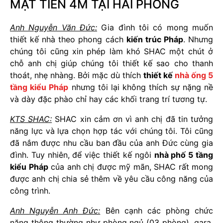
MẶT TIỀN 4M TẠI HẢI PHÒNG
Anh Nguyễn Văn Đức:
Gia đình tôi có mong muốn
thiết kế nhà theo phong cách
kiến trúc Pháp
. Nhưng
chúng tôi cũng xin phép làm khó SHAC một chút ở
chỗ anh chị giúp chúng tôi thiết kế sao cho thanh
thoát, nhẹ nhàng. Bởi mặc dù thích
thiết kế
nhà ống 5
tầng kiểu Pháp
nhưng tôi lại không thích sự nặng nề
và dày đặc phào chỉ hay các khối trang trí tương tự.
KTS SHAC:
SHAC xin cảm ơn vì anh chị đã tin tưởng
năng lực và lựa chọn hợp tác với chúng tôi. Tôi cũng
đã nắm được nhu cầu ban đầu của anh Đức cùng gia
đình. Tuy nhiên, để việc thiết kế ngôi
nhà phố 5 tầng
kiểu Pháp
của anh chị được mỹ mãn, SHAC rất mong
được anh chị chia sẻ thêm về yêu cầu công năng của
công trình.
Anh Nguyễn Anh Đức:
Bên cạnh các phòng chức
năng thông thường như phòng ngủ (03 phòng), gara,