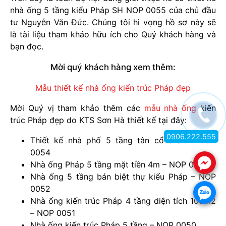
nhà ống 5 tầng kiểu Pháp SH NOP 0055 của chủ đầu
tư Nguyễn Văn Đức. Chúng tôi hi vọng hồ sơ này sẽ
là tài liệu tham khảo hữu ích cho Quý khách hàng và
bạn đọc.
Mời quý khách hàng xem thêm:
Mẫu thiết kế nhà ống kiến trúc Pháp đẹp
Mời Quý vị tham khảo thêm các
mẫu nhà ống
kiến
trúc Pháp đẹp do KTS Sơn Hà thiết kế tại đây:
0906.222.555
Thiết kế nhà phố 5 tầng tân cổ điển – NOP
0054
.
Nhà ống Pháp 5 tầng mặt tiền 4m – NOP 0053
Nhà ống 5 tầng bán biệt thự kiểu Pháp – NOP
0052
.
Nhà ống kiến trúc Pháp 4 tầng diện tích 105m2
– NOP 0051
Nhà ống kiến trúc Pháp 5 tầng – NOP 0050