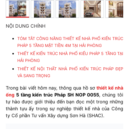
NỘI DUNG CHÍNH
TÓM TẮT CÔNG NĂNG THIẾT KẾ NHÀ PHỐ KIẾN TRÚC
PHÁP 5 TẦNG MẶT TIỀN 4M TẠI HẢI PHÒNG
THIẾT KẾ KIẾN TRÚC NHÀ PHỐ KIỂU PHÁP 5 TẦNG TẠI
HẢI PHÒNG
THIẾT KẾ NỘI THẤT NHÀ PHỐ KIẾN TRÚC PHÁP ĐẸP
VÀ SANG TRỌNG
Trong bài viết hôm nay, thông qua hồ sơ
thiết kế nhà
ống
5 tầng kiến trúc Pháp SH NOP 0055
, chúng tôi
tự hào được giới thiệu đến bạn đọc một trong những
thành tựu ấy trong sự nghiệp thiết kế nhà của Công
ty Cổ phần Tư vấn Xây dựng Sơn Hà (SHAC).