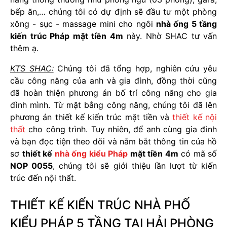
bếp ăn,… chúng tôi có dự định sẽ đầu tư một phòng
xông - sục - massage mini cho ngôi
nhà ống 5 tầng
kiến trúc Pháp mặt tiền 4m
này. Nhờ SHAC tư vấn
thêm ạ.
KTS SHAC:
Chúng tôi đã tổng hợp, nghiên cứu yêu
cầu công năng của anh và gia đình, đồng thời cũng
đã hoàn thiện phương án bố trí công năng cho gia
đình mình. Từ mặt bằng công năng, chúng tôi đã lên
phương án thiết kế kiến trúc mặt tiền và
thiết kế nội
thất
cho công trình. Tuy nhiên, để anh cùng gia đình
và bạn đọc tiện theo dõi và nắm bắt thông tin của hồ
sơ
thiết kế
nhà ống kiểu Pháp
mặt tiền 4m
có mã số
NOP 0055
, chúng tôi sẽ giới thiệu lần lượt từ kiến
trúc đến nội thất.
THIẾT KẾ KIẾN TRÚC NHÀ PHỐ
KIỂU PHÁP 5 TẦNG TẠI HẢI PHÒNG