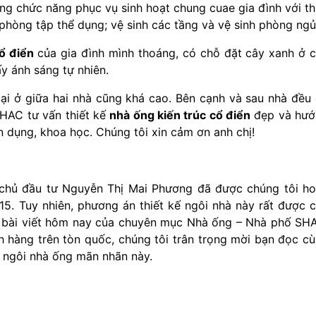
ng chức năng phục vụ sinh hoạt chung cuae gia đình với th
phòng tập thể dụng; vệ sinh các tầng và vệ sinh phòng ngủ
ổ điển
của gia đình mình thoáng, có chỗ đặt cây xanh ở 
ấy ánh sáng tự nhiên.
 lại ở giữa hai nhà cũng khá cao. Bên cạnh và sau nhà đều
SHAC tư vấn thiết kế
nhà ống kiến trúc cổ điển
đẹp và hướ
iện dụng, khoa học. Chúng tôi xin cảm ơn anh chị!
chủ đầu tư Nguyễn Thị Mai Phương đã được chúng tôi h
15. Tuy nhiên, phương án thiết kế ngôi nhà này rất được 
g bài viết hôm nay của chuyên mục Nhà ống – Nhà phố SH
hàng trên tòn quốc, chúng tôi trân trọng mời bạn đọc c
a ngôi nhà ống mãn nhãn này.