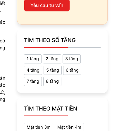
iết
Yêu cầu tư vấn
.
các
TÌM THEO SỐ TẦNG
 có
ng
1 tầng
2 tầng
3 tầng
4 tầng
5 tầng
6 tầng
oàn
7 tầng
8 tầng
các
AC,
ùng
TÌM THEO MẶT TIỀN
Mặt tiền 3m
Mặt tiền 4m