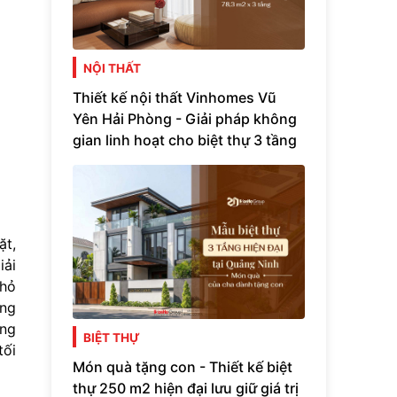
NỘI THẤT
Thiết kế nội thất Vinhomes Vũ
Yên Hải Phòng - Giải pháp không
gian linh hoạt cho biệt thự 3 tầng
ặt,
iải
nhỏ
ông
ảng
BIỆT THỰ
tối
Món quà tặng con - Thiết kế biệt
thự 250 m2 hiện đại lưu giữ giá trị