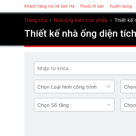
Khách hàng nói về Sơn Hà
Thước lỗ ban
Tuyển dụng
Trang chủ
›
Nhà ống kiến trúc pháp
›
Thiết kế 
Thiết kế nhà ống diện tíc
Tìm
Loại
Phong
hình
cách
công
thiết
Số
Diện
trình
kế
tầng
tích
tầng
1