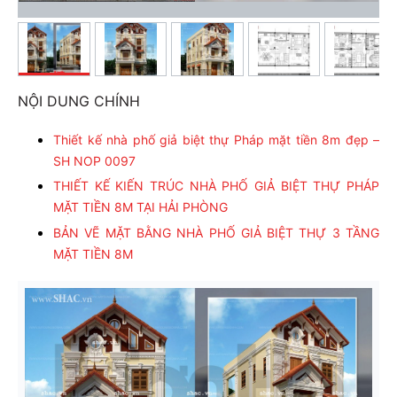
NỘI DUNG CHÍNH
Thiết kế nhà phố giả biệt thự Pháp mặt tiền 8m đẹp –
SH NOP 0097
THIẾT KẾ KIẾN TRÚC NHÀ PHỐ GIẢ BIỆT THỰ PHÁP
MẶT TIỀN 8M TẠI HẢI PHÒNG
BẢN VẼ MẶT BẰNG NHÀ PHỐ GIẢ BIỆT THỰ 3 TẦNG
MẶT TIỀN 8M