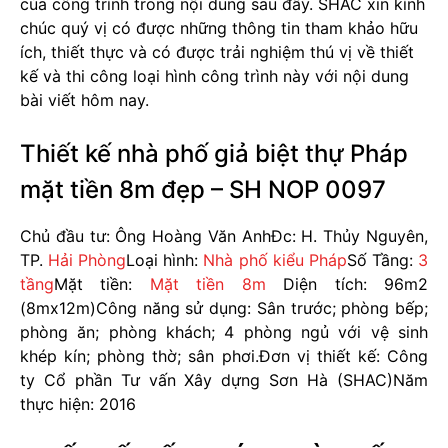
của công trình trong nội dung sau đây. SHAC xin kính
chúc quý vị có được những thông tin tham khảo hữu
ích, thiết thực và có được trải nghiệm thú vị về thiết
kế và thi công loại hình công trình này với nội dung
bài viết hôm nay.
Thiết kế nhà phố giả biệt thự Pháp
mặt tiền 8m đẹp – SH NOP 0097
Chủ đầu tư: Ông Hoàng Văn Anh
Đc: H. Thủy Nguyên,
TP.
Hải Phòng
Loại hình:
Nhà phố kiểu Pháp
Số Tầng:
3
tầng
Mặt tiền:
Mặt tiền 8m
Diện tích: 96m2
(8mx12m)
Công năng sử dụng: Sân trước; phòng bếp;
phòng ăn; phòng khách; 4 phòng ngủ với vệ sinh
khép kín; phòng thờ; sân phơi.
Đơn vị thiết kế: Công
ty Cổ phần Tư vấn Xây dựng Sơn Hà (SHAC)
Năm
thực hiện: 2016