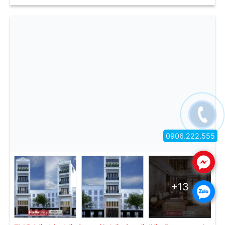
0906.222.555
.
+13
.