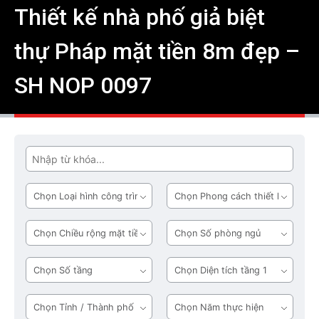
Thiết kế nhà phố giả biệt
thự Pháp mặt tiền 8m đẹp –
SH NOP 0097
Tìm
Loại
Phong
hình
cách
công
thiết
Chiều
Số
trình
kế
rộng
phòng
mặt
ngủ
Số
Diện
tiền
tầng
tích
tầng
Tỉnh
Năm
1