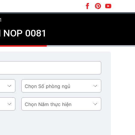
1
SH NOP 0081
Số
phòng
ngủ
Năm
thực
hiện