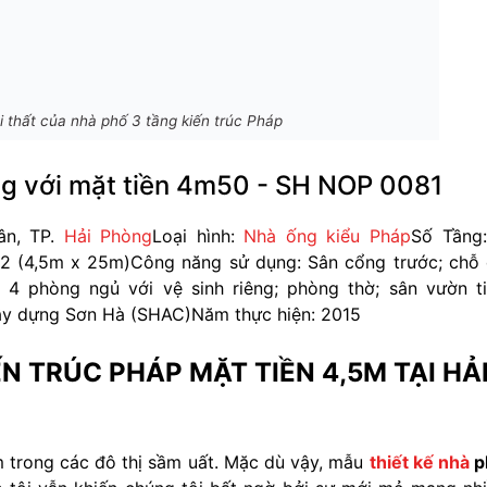
i thất của nhà phố 3 tầng kiến trúc Pháp
ầng với mặt tiền 4m50 - SH NOP 0081
ân, TP.
Hải Phòng
Loại hình:
Nhà ống kiểu Pháp
Số Tầng
m2 (4,5m x 25m)
Công năng sử dụng: Sân cổng trước; chỗ
 4 phòng ngủ với vệ sinh riêng; phòng thờ; sân vườn t
Xây dựng Sơn Hà (SHAC)
Năm thực hiện: 2015
ẾN TRÚC PHÁP MẶT TIỀN 4,5M TẠI HẢ
ẫm trong các đô thị sầm uất. Mặc dù vậy, mẫu
thiết kế nhà
p