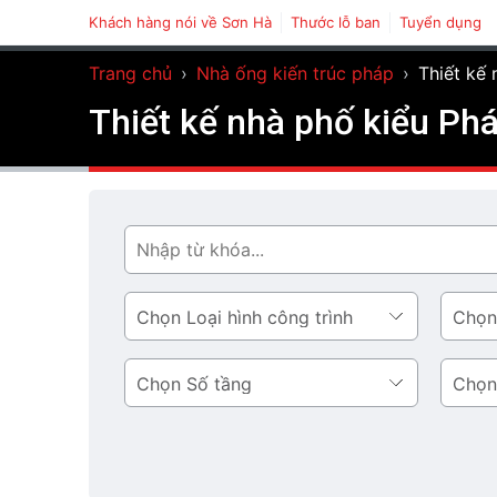
Khách hàng nói về Sơn Hà
Thước lỗ ban
Tuyển dụng
Trang chủ
›
Nhà ống kiến trúc pháp
›
Thiết kế
Thiết kế nhà phố kiểu Ph
Tìm
Loại
Phong
hình
cách
công
thiết
Số
Diện
trình
kế
tầng
tích
tầng
1