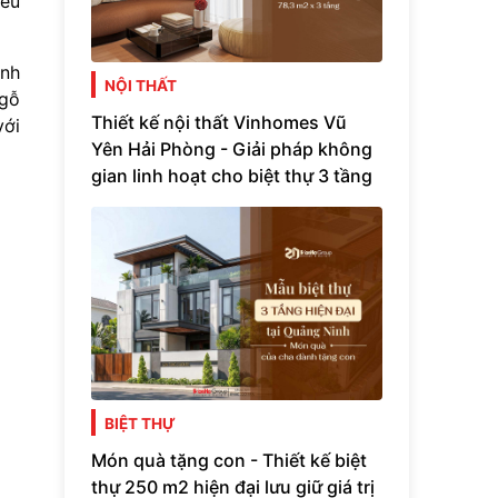
iều
inh
NỘI THẤT
 gỗ
Thiết kế nội thất Vinhomes Vũ
với
Yên Hải Phòng - Giải pháp không
gian linh hoạt cho biệt thự 3 tầng
BIỆT THỰ
Món quà tặng con - Thiết kế biệt
thự 250 m2 hiện đại lưu giữ giá trị