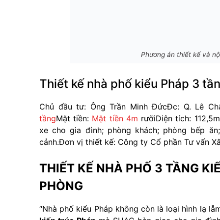
Phương án thiết kế và nộ
Thiết kế nhà phố kiểu Pháp 3 t
Chủ đầu tư: Ông Trần Minh Đức
Đc: Q. Lê Ch
tầng
Mặt tiền:
Mặt tiền 4m
rưỡi
Diện tích: 112,5
xe cho gia đình; phòng khách; phòng bếp ăn;
cảnh.
Đơn vị thiết kế: Công ty Cổ phần Tư vấn 
THIẾT KẾ NHÀ PHỐ 3 TẦNG KI
PHÒNG
“Nhà phố kiểu Pháp không còn là loại hình lạ l