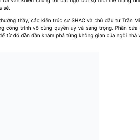
tôi vẫn khiến chúng tôi bất ngờ bởi sự mới mẻ mang nh
a sẻ.
hường thầy, các kiến trúc sư SHAC và chủ đầu tư Trần M
ng công trình vô cùng quyền uy và sang trọng. Phần cửa
, để từ đó dần dần khám phá từng không gian của ngôi nhà 