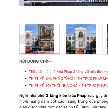
NỘI DUNG CHÍNH
Thiết kế nhà phố kiểu Pháp 3 tầng với mặt tiền
THIẾT KẾ NHÀ PHỐ 3 TẦNG KIẾN TRÚC PHÁP MẶ
THIẾT KẾ NỘI THẤT NHÀ ỐNG KIẾN TRÚC PHÁP 
Ngôi
nhà phố 3 tầng kiến trúc Pháp
này gây ấn
4,5m
mang đậm cốt cách sang trọng của phong 
gian được chia một cách tinh tế. Tầng 1 và tầng