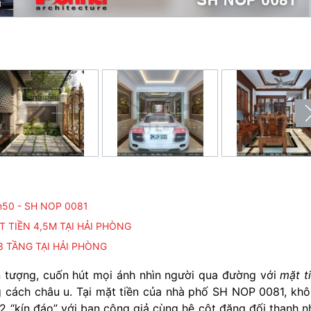
 4m50 - SH NOP 0081
T TIỀN 4,5M TẠI HẢI PHÒNG
3 TẦNG TẠI HẢI PHÒNG
 tượng, cuốn hút mọi ánh nhìn người qua đường với
mặt t
cách châu u. Tại mặt tiền của nhà phố SH NOP 0081, kh
 2 “kín đáo” với ban công giả cùng hệ cột đăng đối thanh n