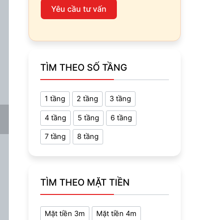
Yêu cầu tư vấn
TÌM THEO SỐ TẦNG
1 tầng
2 tầng
3 tầng
4 tầng
5 tầng
6 tầng
7 tầng
8 tầng
TÌM THEO MẶT TIỀN
Mặt tiền 3m
Mặt tiền 4m