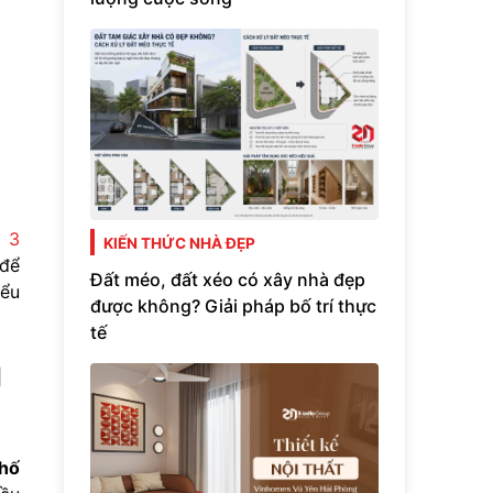
:
3
KIẾN THỨC NHÀ ĐẸP
 để
Đất méo, đất xéo có xây nhà đẹp
iểu
được không? Giải pháp bố trí thực
tế
I
hố