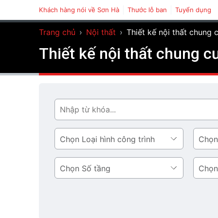
Khách hàng nói về Sơn Hà
Thước lỗ ban
Tuyển dụng
Trang chủ
›
Nội thất
›
Thiết kế nội thất chung 
Thiết kế nội thất chung c
Tìm
Loại
Phong
hình
cách
công
thiết
Số
Diện
trình
kế
tầng
tích
tầng
1