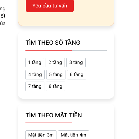
Yêu cầu tư vấn
ông
uốt
của
TÌM THEO SỐ TẦNG
1 tầng
2 tầng
3 tầng
4 tầng
5 tầng
6 tầng
7 tầng
8 tầng
TÌM THEO MẶT TIỀN
Mặt tiền 3m
Mặt tiền 4m