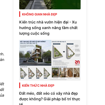
KHÔNG GIAN NHÀ ĐẸP
Kiến trúc nhà vườn hiện đại - Xu
hướng sống xanh nâng tầm chất
lượng cuộc sống
nh.
 án
iết
KIẾN THỨC NHÀ ĐẸP
hất
Đất méo, đất xéo có xây nhà đẹp
của
được không? Giải pháp bố trí thực
tế