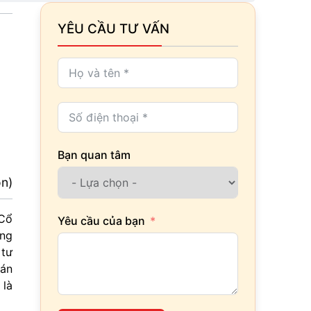
YÊU CẦU TƯ VẤN
Bạn quan tâm
ọn)
 Cổ
Yêu cầu của bạn
ộng
 tư
 án
 là