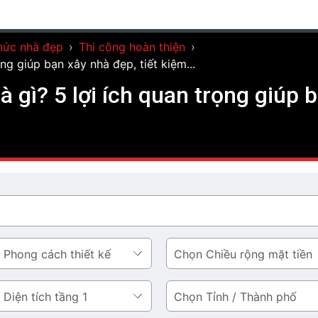
hức nhà đẹp
›
Thi công hoàn thiện
›
ọng giúp bạn xây nhà đẹp, tiết kiệm...
à gì? 5 lợi ích quan trọng giúp 
Chiều
rộng
mặt
Tỉnh
tiền
/