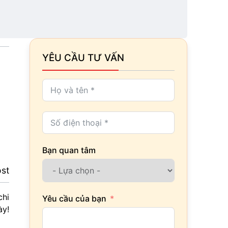
hiện
YÊU CẦU TƯ VẤN
Bạn quan tâm
ost
chi
Yêu cầu của bạn
ày!