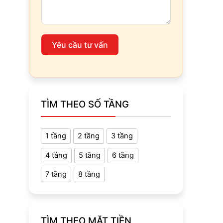
Yêu cầu tư vấn
TÌM THEO SỐ TẦNG
1 tầng
2 tầng
3 tầng
4 tầng
5 tầng
6 tầng
7 tầng
8 tầng
TÌM THEO MẶT TIỀN