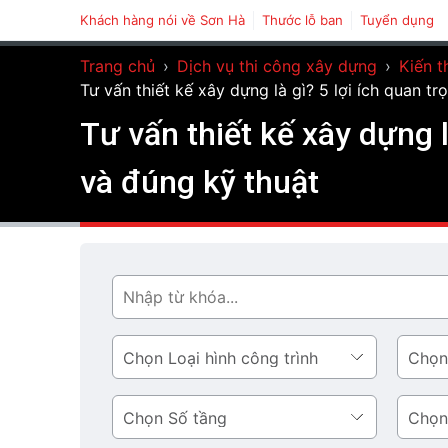
Khách hàng nói về Sơn Hà
Thước lỗ ban
Tuyển dụng
Trang chủ
›
Dịch vụ thi công xây dựng
›
Kiến t
Tư vấn thiết kế xây dựng là gì? 5 lợi ích quan tr
Tư vấn thiết kế xây dựng l
và đúng kỹ thuật
Tìm
Loại
Phong
hình
cách
công
thiết
Số
Diện
trình
kế
tầng
tích