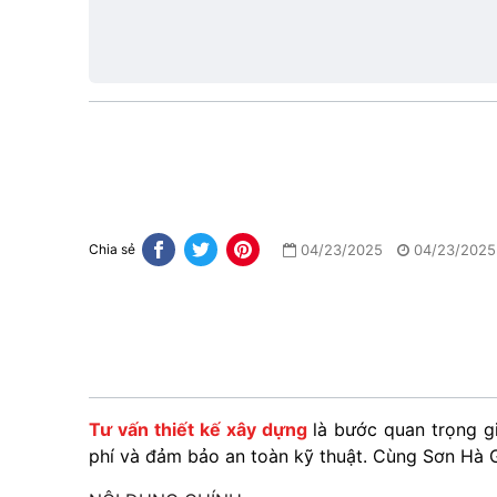
tầng
1
04/23/2025
04/23/2025
Chia sẻ
Tư vấn thiết kế xây dựng
là bước quan trọng gi
phí và đảm bảo an toàn kỹ thuật. Cùng Sơn Hà G