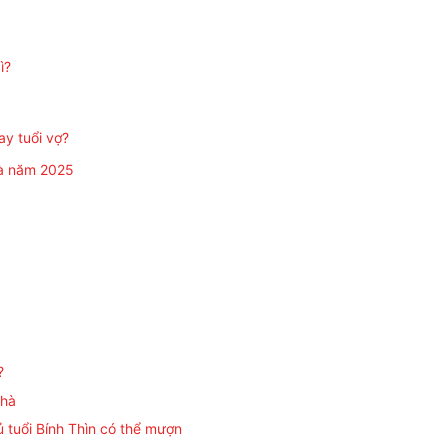
ì?
ay tuổi vợ?
hà năm 2025
?
nhà
ủ tuổi Bính Thìn có thể mượn