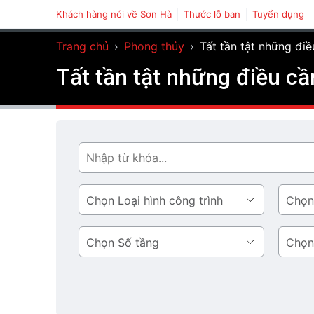
Khách hàng nói về Sơn Hà
Thước lỗ ban
Tuyển dụng
Trang chủ
›
Phong thủy
›
Tất tần tật những đi
Tất tần tật những điều cầ
Tìm
Loại
Phong
hình
cách
công
thiết
Số
Diện
trình
kế
tầng
tích
tầng
1