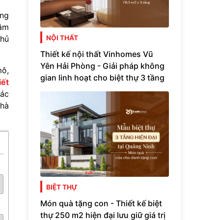
ọng
tâm
chủ
NỘI THẤT
Thiết kế nội thất Vinhomes Vũ
Yên Hải Phòng - Giải pháp không
mô,
gian linh hoạt cho biệt thự 3 tầng
iết
xác
nhà
BIỆT THỰ
Món quà tặng con - Thiết kế biệt
thự 250 m2 hiện đại lưu giữ giá trị