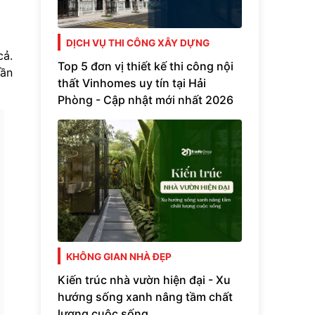
DỊCH VỤ THI CÔNG XÂY DỰNG
cả.
Top 5 đơn vị thiết kế thi công nội
cần
thất Vinhomes uy tín tại Hải
Phòng - Cập nhật mới nhất 2026
KHÔNG GIAN NHÀ ĐẸP
Kiến trúc nhà vườn hiện đại - Xu
hướng sống xanh nâng tầm chất
lượng cuộc sống