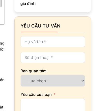
gia đình
YÊU CẦU TƯ VẤN
ồng
ười
Bạn quan tâm
vận
Yêu cầu của bạn
ệt,