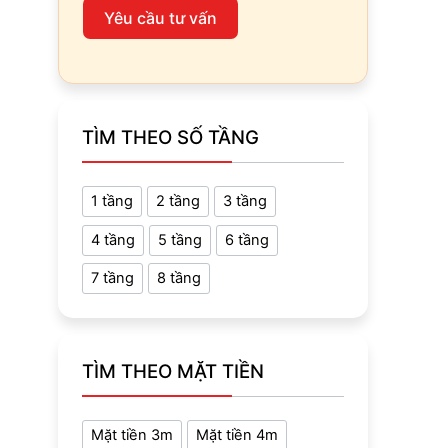
Yêu cầu tư vấn
TÌM THEO SỐ TẦNG
1 tầng
2 tầng
3 tầng
4 tầng
5 tầng
6 tầng
7 tầng
8 tầng
TÌM THEO MẶT TIỀN
Mặt tiền 3m
Mặt tiền 4m