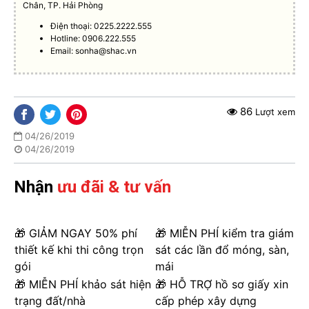
Chân, TP. Hải Phòng
Điện thoại: 0225.2222.555
Hotline: 0906.222.555
Email:
sonha@shac.vn
86
Lượt xem
04/26/2019
04/26/2019
Nhận
ưu đãi & tư vấn
🎁 GIẢM NGAY 50% phí
🎁 MIỄN PHÍ kiểm tra giám
thiết kế khi thi công trọn
sát các lần đổ móng, sàn,
gói
mái
🎁 MIỄN PHÍ khảo sát hiện
🎁 HỖ TRỢ hồ sơ giấy xin
trạng đất/nhà
cấp phép xây dựng