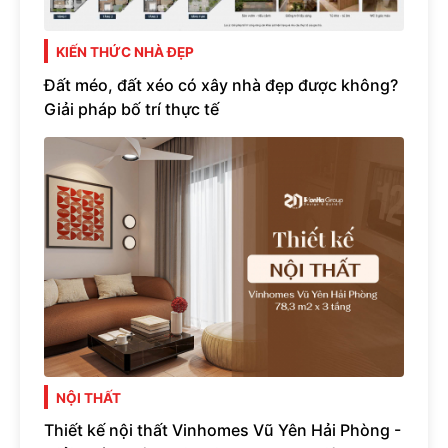
KIẾN THỨC NHÀ ĐẸP
Đất méo, đất xéo có xây nhà đẹp được không?
Giải pháp bố trí thực tế
NỘI THẤT
Thiết kế nội thất Vinhomes Vũ Yên Hải Phòng -