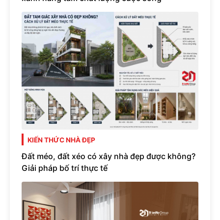
KIẾN THỨC NHÀ ĐẸP
Đất méo, đất xéo có xây nhà đẹp được không?
Giải pháp bố trí thực tế