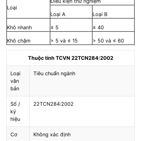
Điều kiện thử nghiệm
Loại
Loại A
Loại B
Khô nhanh
≤ 5
≤ 40
Khô chậm
> 5 và ≤ 15
> 50 và ≤ 60
Thuộc tính TCVN 22TCN284:2002
Loại
Tiêu chuẩn ngành
văn
bản
Số /
22TCN284:2002
ký
hiệu
Cơ
Không xác định