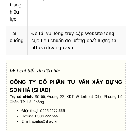
trạng
hiệu
lực
Tải
Để tải vui lòng truy cập website tổng
xuống
cục tiêu chuẩn đo lường chất lượng tại:
https://tcvn.gov.vn
Mọi chi tiết xin liên hệ:
CÔNG TY CỔ PHẦN TƯ VẤN XÂY DỰNG
SƠN HÀ (SHAC)
Trụ sở chính
: Số 55, Đường 22, KĐT Waterfront City, Phường Lê
Chân, TP. Hải Phòng
Điện thoại: 0225.2222.555
Hotline: 0906.222.555
Email:
sonha@shac.vn