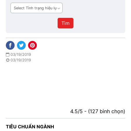
ban
Tình
hành
trạng
hiệu
Tìm
lực
03/19/2019
03/19/2019
4.5/5 - (127 bình chọn)
TIÊU CHUẨN NGÀNH