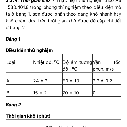
2.3.4. Thời gian khô
- Thực hiện thử nghiệm theo AS
1580.401.8 trong phòng thí nghiệm theo điều kiện mô
tả ở bảng 1, sơn được phân theo dạng khô nhanh hay
khô chậm dựa trên thời gian khô được đề cập chi tiết
ở bảng 2.
Bảng 1
Điều kiện thử nghiệm
o
Loại
Nhiệt độ,
C
Độ ẩm tương
Vận tốc
o
đối,
C
phun, m/s
A
24 ± 2
50 ± 10
2,2 ± 0,2
B
15 ± 2
70 ± 10
0
Bảng 2
Thời gian khô (phút)