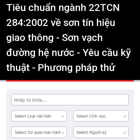
Tiêu chuẩn ngành 22TCN
284:2002 về sơn tín hiệu
giao thông - Sơn vạch
đường hệ nước - Yêu cầu kỹ
thuật - Phương pháp thử
Tìm
Loại
Lĩnh
văn
vực
bản
Cơ
Người
quan
ký