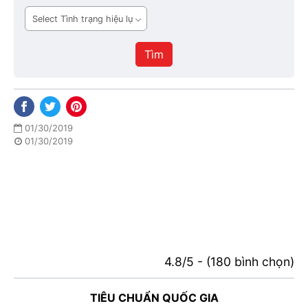
ban
Tình
hành
trạng
hiệu
Tìm
lực
01/30/2019
01/30/2019
4.8/5 - (180 bình chọn)
TIÊU CHUẨN QUỐC GIA