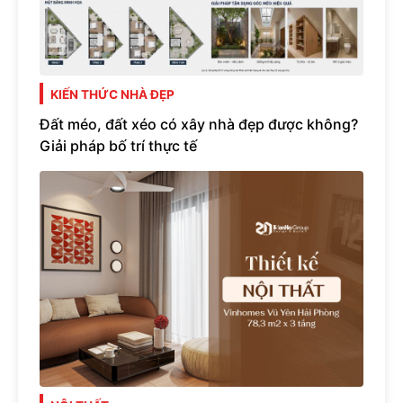
KIẾN THỨC NHÀ ĐẸP
Đất méo, đất xéo có xây nhà đẹp được không?
Giải pháp bố trí thực tế