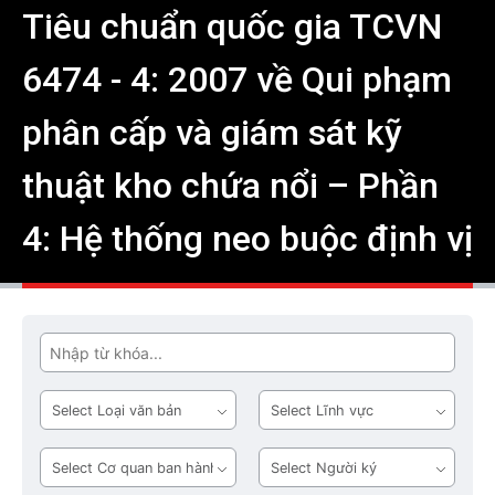
Tiêu chuẩn quốc gia TCVN
6474 - 4: 2007 về Qui phạm
phân cấp và giám sát kỹ
thuật kho chứa nổi – Phần
4: Hệ thống neo buộc định vị
Tìm
Loại
Lĩnh
văn
vực
bản
Cơ
Người
quan
ký