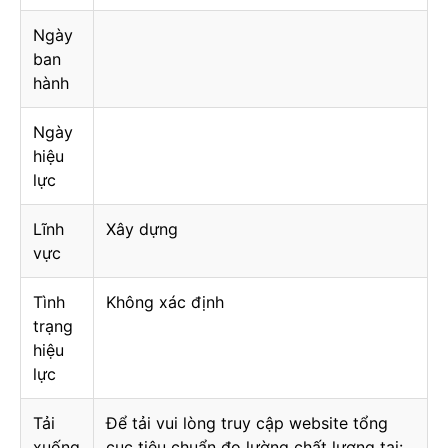
Ngày
ban
hành
Ngày
hiệu
lực
Lĩnh
Xây dựng
vực
Tình
Không xác định
trạng
hiệu
lực
Tải
Để tải vui lòng truy cập website tổng
xuống
cục tiêu chuẩn đo lường chất lượng tại: