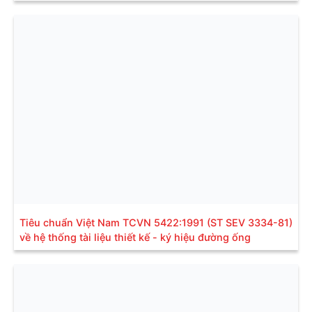
Tiêu chuẩn Việt Nam TCVN 5422:1991 (ST SEV 3334-81)
về hệ thống tài liệu thiết kế - ký hiệu đường ống