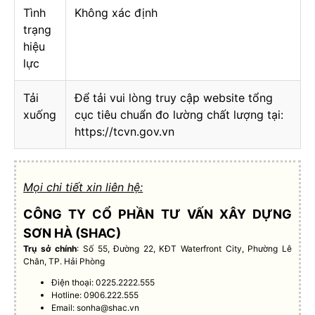
Tình
Không xác định
trạng
hiệu
lực
Tải
Để tải vui lòng truy cập website tổng
xuống
cục tiêu chuẩn đo lường chất lượng tại:
https://tcvn.gov.vn
Mọi chi tiết xin liên hệ:
CÔNG TY CỔ PHẦN TƯ VẤN XÂY DỰNG
SƠN HÀ (SHAC)
Trụ sở chính
: Số 55, Đường 22, KĐT Waterfront City, Phường Lê
Chân, TP. Hải Phòng
Điện thoại: 0225.2222.555
Hotline: 0906.222.555
Email:
sonha@shac.vn