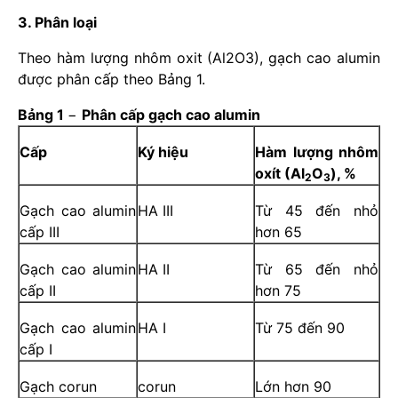
3. Phân loại
Theo hàm lượng nhôm oxit (Al2O3), gạch cao alumin
được phân cấp theo Bảng 1.
Bảng 1
−
Phân cấp gạch cao alumin
Cấp
Ký hiệu
Hàm lượng nhôm
oxít (Al
O
), %
2
3
Gạch cao alumin
HA III
Từ 45 đến nhỏ
cấp III
hơn 65
Gạch cao alumin
HA II
Từ 65 đến nhỏ
cấp II
hơn 75
Gạch cao alumin
HA I
Từ 75 đến 90
cấp I
Gạch corun
corun
Lớn hơn 90