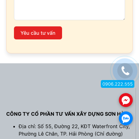
Yêu cầu tư vấn
0906.222.555
.
CÔNG TY CỔ PHẦN TƯ VẤN XÂY DỰNG SƠN HÀ
.
Địa chỉ: Số 55, Đường 22, KĐT Waterfront City,
Phường Lê Chân, TP. Hải Phòng (
Chỉ đường
)