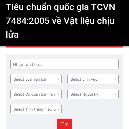
Tiêu chuẩn quốc gia TCVN
7484:2005 về Vật liệu chịu
lửa
Tìm
Loại
Lĩnh
văn
vực
bản
Cơ
Người
quan
ký
ban
Tình
hành
trạng
hiệu
Tìm
lực