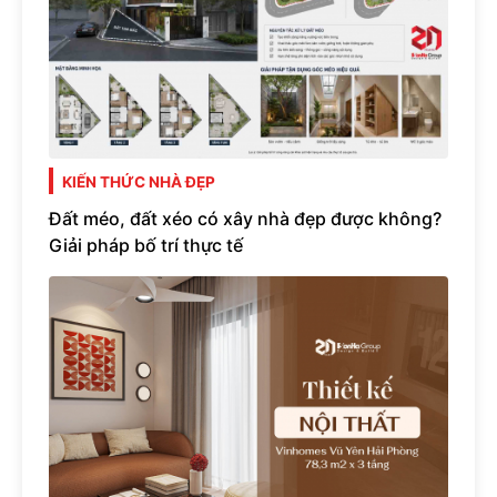
KIẾN THỨC NHÀ ĐẸP
Đất méo, đất xéo có xây nhà đẹp được không?
Giải pháp bố trí thực tế