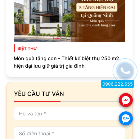
BIỆT THỰ
Món quà tặng con - Thiết kế biệt thự 250 m2
hiện đại lưu giữ giá trị gia đình
0906.222.555
YÊU CẦU TƯ VẤN
.
.