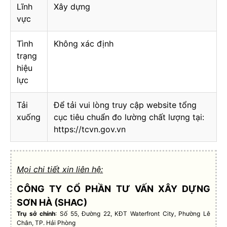
Lĩnh
Xây dựng
vực
Tình
Không xác định
trạng
hiệu
lực
Tải
Để tải vui lòng truy cập website tổng
xuống
cục tiêu chuẩn đo lường chất lượng tại:
https://tcvn.gov.vn
Mọi chi tiết xin liên hệ:
CÔNG TY CỔ PHẦN TƯ VẤN XÂY DỰNG
SƠN HÀ (SHAC)
Trụ sở chính
: Số 55, Đường 22, KĐT Waterfront City, Phường Lê
Chân, TP. Hải Phòng