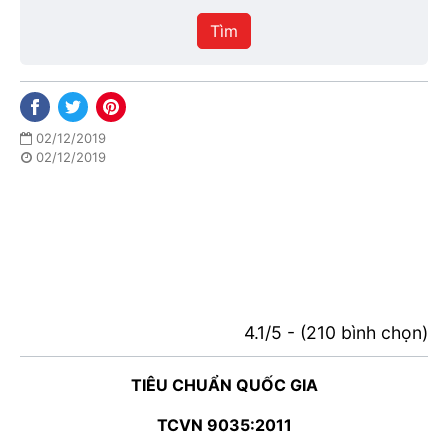
hiệu
Tìm
lực
02/12/2019
02/12/2019
4.1/5 - (210 bình chọn)
TIÊU CHUẨN QUỐC GIA
TCVN 9035:2011