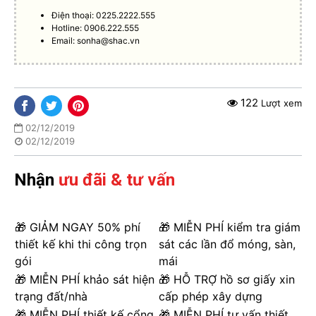
Điện thoại: 0225.2222.555
Hotline: 0906.222.555
Email:
sonha@shac.vn
122
Lượt xem
02/12/2019
02/12/2019
Nhận
ưu đãi & tư vấn
🎁 GIẢM NGAY 50% phí
🎁 MIỄN PHÍ kiểm tra giám
thiết kế khi thi công trọn
sát các lần đổ móng, sàn,
gói
mái
🎁 MIỄN PHÍ khảo sát hiện
🎁 HỖ TRỢ hồ sơ giấy xin
trạng đất/nhà
cấp phép xây dựng
🎁 MIỄN PHÍ thiết kế cổng
🎁 MIỄN PHÍ tư vấn thiết