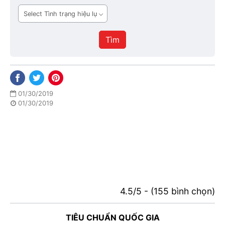
ban
Tình
hành
trạng
hiệu
Tìm
lực
01/30/2019
01/30/2019
4.5/5 - (155 bình chọn)
TIÊU CHUẨN QUỐC GIA