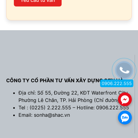
Yêu cầu tư vấn
CÔNG TY CỔ PHẦN TƯ VẤN XÂY DỰNG SƠN HÀ
0906.222.555
Địa chỉ: Số 55, Đường 22, KĐT Waterfront City,
.
Phường Lê Chân, TP. Hải Phòng (
Chỉ đường
)
Tel : (0225) 2.222.555 – Hotline: 0906.222.555
Email: sonha@shac.vn
.