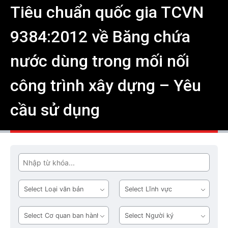
Tiêu chuẩn quốc gia TCVN
9384:2012 về Băng chứa
nước dùng trong mối nối
công trình xây dựng – Yêu
cầu sử dụng
Tìm
Loại
Lĩnh
văn
vực
bản
Cơ
Người
quan
ký