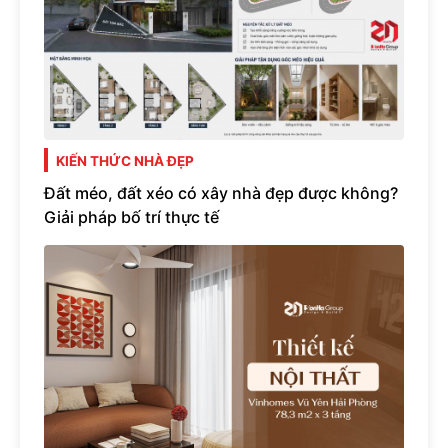
KIẾN THỨC NHÀ ĐẸP
Đất méo, đất xéo có xây nhà đẹp được không?
Giải pháp bố trí thực tế