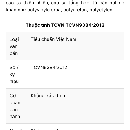
cao su thiên nhiên, cao su tổng hợp, từ các pôlime
khác như polyvinylclorua, polyuretan, polyetylen...
Thuộc tính TCVN TCVN9384:2012
Loại
Tiêu chuẩn Việt Nam
văn
bản
Số /
TCVN9384:2012
ký
hiệu
Cơ
Không xác định
quan
ban
hành