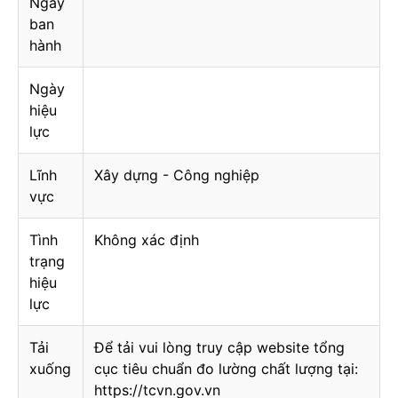
Ngày
ban
hành
Ngày
hiệu
lực
Lĩnh
Xây dựng - Công nghiệp
vực
Tình
Không xác định
trạng
hiệu
lực
Tải
Để tải vui lòng truy cập website tổng
xuống
cục tiêu chuẩn đo lường chất lượng tại:
https://tcvn.gov.vn