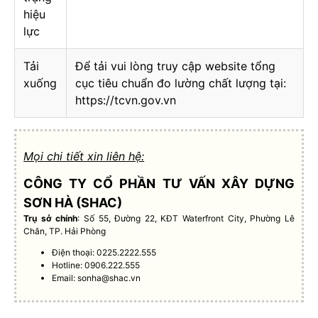
hiệu
lực
Tải
Để tải vui lòng truy cập website tổng
xuống
cục tiêu chuẩn đo lường chất lượng tại:
https://tcvn.gov.vn
Mọi chi tiết xin liên hệ:
CÔNG TY CỔ PHẦN TƯ VẤN XÂY DỰNG
SƠN HÀ (SHAC)
Trụ sở chính
: Số 55, Đường 22, KĐT Waterfront City, Phường Lê
Chân, TP. Hải Phòng
Điện thoại: 0225.2222.555
Hotline: 0906.222.555
Email:
sonha@shac.vn