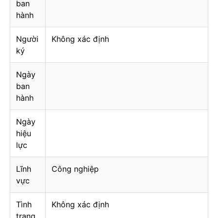
ban
hành
Người
Không xác định
ký
Ngày
ban
hành
Ngày
hiệu
lực
Lĩnh
Công nghiệp
vực
Tình
Không xác định
trạng