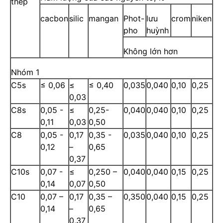
thép
cacbon
silic
mangan
Phot-
lưu
crom
niken
pho
huỳnh
Không lớn hơn
Nhóm 1
C5s
≤ 0,06
≤
≤ 0,40
0,035
0,040
0,10
0,25
0,03
C8s
0,05 -
≤
0,25-
0,040
0,040
0,10
0,25
0,11
0,03
0,50
C8
0,05 -
0,17
0,35 -
0,035
0,040
0,10
0,25
0,12
–
0,65
0,37
C10s
0,07 -
≤
0,250 –
0,040
0,040
0,15
0,25
0,14
0,07
0,50
C10
0,07 –
0,17
0,35 –
0,350
0,040
0,15
0,25
0,14
–
0,65
0,37