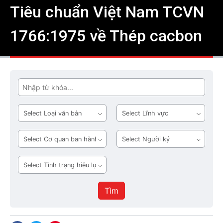
Tiêu chuẩn Việt Nam TCVN
1766:1975 về Thép cacbon
Tìm
Loại
Lĩnh
văn
vực
bản
Cơ
Người
quan
ký
ban
Tình
hành
trạng
hiệu
Tìm
lực