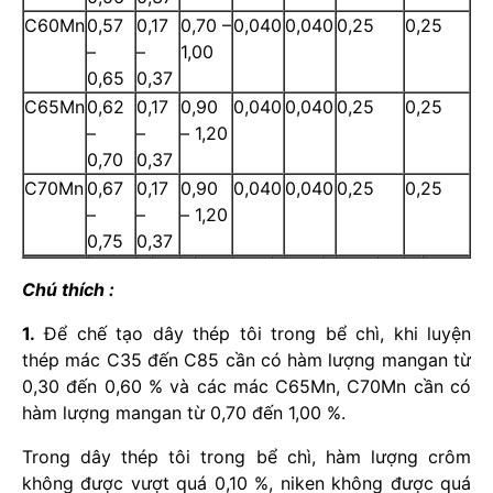
C60Mn
0,57
0,17
0,70 –
0,040
0,040
0,25
0,25
–
–
1,00
0,65
0,37
C65Mn
0,62
0,17
0,90
0,040
0,040
0,25
0,25
–
–
– 1,20
0,70
0,37
C70Mn
0,67
0,17
0,90
0,040
0,040
0,25
0,25
–
–
– 1,20
0,75
0,37
Chú thích :
1.
Để chế tạo dây thép tôi trong bể chì, khi luyện
thép mác C35 đến C85 cần có hàm lượng mangan từ
0,30 đến 0,60 % và các mác C65Mn, C70Mn cần có
hàm lượng mangan từ 0,70 đến 1,00 %.
Trong dây thép tôi trong bể chì, hàm lượng crôm
không được vượt quá 0,10 %, niken không được quá