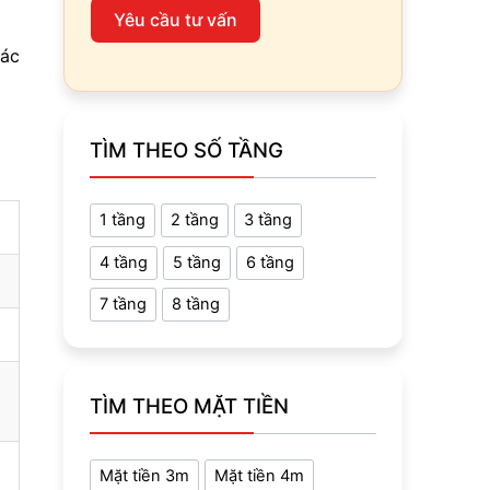
Yêu cầu tư vấn
các
TÌM THEO SỐ TẦNG
1 tầng
2 tầng
3 tầng
4 tầng
5 tầng
6 tầng
7 tầng
8 tầng
TÌM THEO MẶT TIỀN
Mặt tiền 3m
Mặt tiền 4m