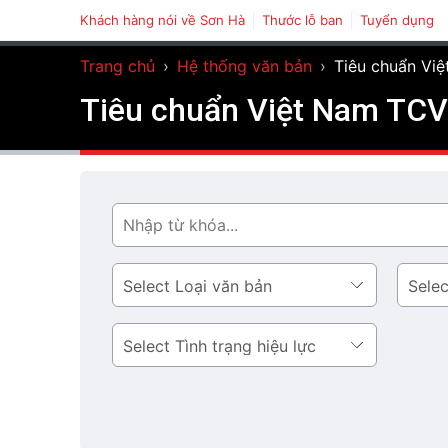
Khách hàng nói về Sơn Hà
Thước lỗ ban
Tuyển dụng
Trang chủ
›
Hệ thống văn bản
›
Tiêu chuẩn Vi
Tiêu chuẩn Việt Nam TCV
Tìm
Loại
Lĩnh
văn
vực
bản
Tình
trạng
hiệu
lực