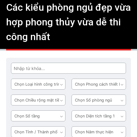
Các kiểu phòng ngủ đẹp vừa
hợp phong thủy vừa dễ thi
công nhất
Tìm
Loại
Phong
hình
cách
công
thiết
Chiều
Số
trình
kế
rộng
phòng
mặt
ngủ
Số
Diện
tiền
tầng
tích
tầng
Tỉnh
Năm
1