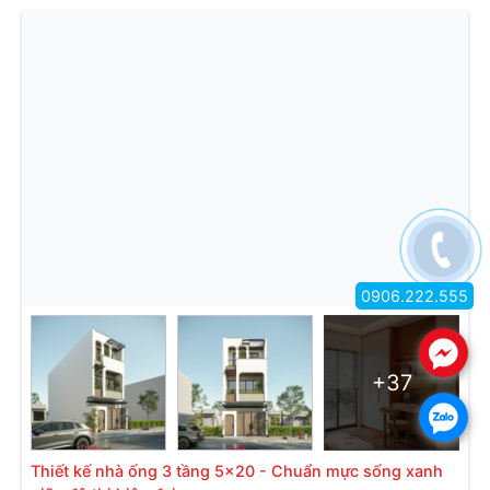
0906.222.555
.
+37
.
Thiết kế nhà ống 3 tầng 5x20 - Chuẩn mực sống xanh