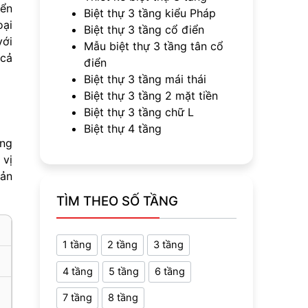
iển
Biệt thự 3 tầng kiểu Pháp
oại
Biệt thự 3 tầng cổ điển
với
Mẫu biệt thự 3 tầng tân cổ
 cả
điển
Biệt thự 3 tầng mái thái
Biệt thự 3 tầng 2 mặt tiền
Biệt thự 3 tầng chữ L
Biệt thự 4 tầng
ùng
 vị
bản
TÌM THEO SỐ TẦNG
1 tầng
2 tầng
3 tầng
4 tầng
5 tầng
6 tầng
7 tầng
8 tầng