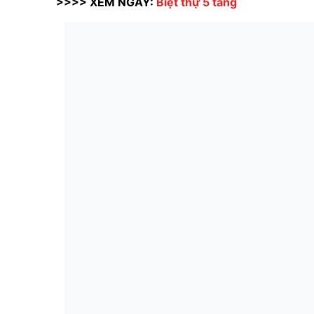
>>>> XEM NGAY:
Biệt thự 5 tầng