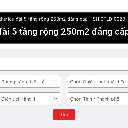
t thự lâu đài 5 tầng rộng 250m2 đẳng cấp – SH BTLD 0029
u đài 5 tầng rộng 250m2 đẳng c
Chiều
rộng
mặt
Tỉnh
tiền
/
Thành
Tìm
phố