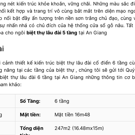
ng nét kiến trúc khỏe khoắn, vững chãi. Những màu sắc đ
ối kết hợp và trang trí vô cùng bắt mắt trên diện mạo ng
p nổi bật đầy ấn tượng trên nền sơn trắng chủ đạo, cùng 
 sự nhấn nhá có chủ đích của hệ thống cửa sổ gỗ nâu. Tất
hoa cho ngôi
biệt thự lâu đài 5 tầng
tại An Giang
ài
 cảnh thiết kế kiến trúc biệt thự lâu đài cổ điển 6 tầng c
 năng tại các tầng của biệt thự , chúng tôi sẽ gửi tới Quý
iệt thự lâu đài 6 tầng tại An Giang những thông tin cơ 
ham khảo:
Số Tầng:
6 tầng
g
Mặt tiền:
Mặt tiền 16m48
Tổng diện
247m2 (16.48mx15m)