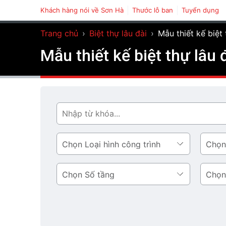
Khách hàng nói về Sơn Hà
Thước lỗ ban
Tuyển dụng
Trang chủ
›
Biệt thự lâu đài
›
Mẫu thiết kế biệ
Mẫu thiết kế biệt thự lâ
Tìm
Loại
Phong
hình
cách
công
thiết
Số
Diện
trình
kế
tầng
tích
tầng
1