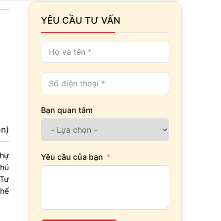
YÊU CẦU TƯ VẤN
Bạn quan tâm
ọn)
thự
Yêu cầu của bạn
chủ
 Tư
thế