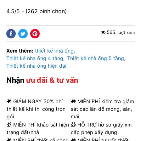
4.5/5 - (262 bình chọn)
565
Lượt xem
Xem thêm:
thiết kế nhà ống
Thiết kế nhà ống 4 tầng
Thiết kế nhà ống 5 tầng
Thiết kế nhà ống hiện đại
Nhận
ưu đãi & tư vấn
🎁 GIẢM NGAY 50% phí
🎁 MIỄN PHÍ kiểm tra giám
thiết kế khi thi công trọn
sát các lần đổ móng, sàn,
gói
mái
🎁 MIỄN PHÍ khảo sát hiện
🎁 HỖ TRỢ hồ sơ giấy xin
trạng đất/nhà
cấp phép xây dựng
🎁 MIỄN PHÍ thiết kế cổng
🎁 MIỄN PHÍ tư vấn thiết