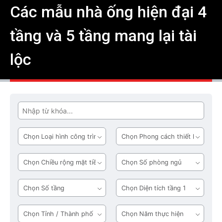
Các mẫu nhà ống hiện đại 4
tầng và 5 tầng mang lại tài
lộc
Tìm
Loại
Phong
hình
cách
công
thiết
Chiều
Số
trình
kế
rộng
phòng
mặt
ngủ
Số
Diện
tiền
tầng
tích
tầng
Tỉnh
Năm
1