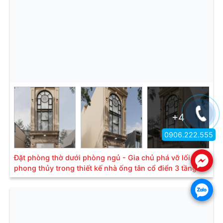
+4
0906.222.555
Đặt phòng thờ dưới phòng ngủ - Gia chủ phá vỡ lối mòn
.
phong thủy trong thiết kế nhà ống tân cổ điển 3 tầng
.