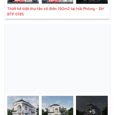
Thiết kế biệt thự tân cổ điển 192m2 tại Hải Phòng - SH
BTP 0185
+5