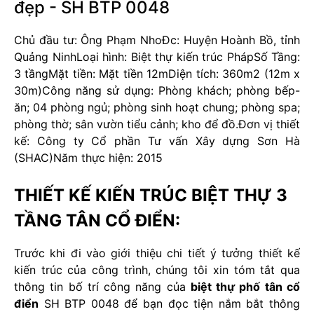
đẹp - SH BTP 0048
Chủ đầu tư: Ông Phạm Nho
Đc: Huyện Hoành Bồ, tỉnh
Quảng Ninh
Loại hình: Biệt thự kiến trúc Pháp
Số Tầng:
3 tầng
Mặt tiền: Mặt tiền 12m
Diện tích: 360m2 (12m x
30m)
Công năng sử dụng: Phòng khách; phòng bếp-
ăn; 04 phòng ngủ; phòng sinh hoạt chung; phòng spa;
phòng thờ; sân vườn tiểu cảnh; kho để đồ.
Đơn vị thiết
kế: Công ty Cổ phần Tư vấn Xây dựng Sơn Hà
(SHAC)
Năm thực hiện: 2015
THIẾT KẾ KIẾN TRÚC BIỆT THỰ 3
TẦNG TÂN CỔ ĐIỂN:
Trước khi đi vào giới thiệu chi tiết ý tưởng thiết kế
kiến trúc của công trình, chúng tôi xin tóm tắt qua
thông tin bố trí công năng của
biệt thự phố tân cổ
điển
SH BTP 0048 để bạn đọc tiện nắm bắt thông