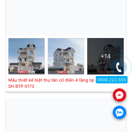
+14
0906.222.555
Mẫu thiết kế biệt thự tân cổ điển 4 tầng tại Bắc Ninh -
SH BTP 0173
.
.