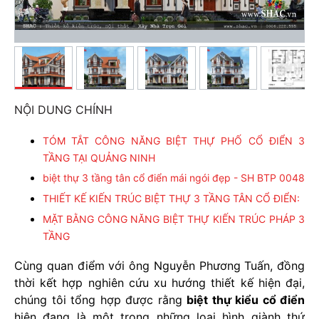
NỘI DUNG CHÍNH
TÓM TẮT CÔNG NĂNG BIỆT THỰ PHỐ CỔ ĐIỂN 3
TẦNG TẠI QUẢNG NINH
biệt thự 3 tầng tân cổ điển mái ngói đẹp - SH BTP 0048
THIẾT KẾ KIẾN TRÚC BIỆT THỰ 3 TẦNG TÂN CỔ ĐIỂN:
MẶT BẰNG CÔNG NĂNG BIỆT THỰ KIẾN TRÚC PHÁP 3
TẦNG
Cùng quan điểm với ông Nguyễn Phương Tuấn, đồng
thời kết hợp nghiên cứu xu hướng thiết kế hiện đại,
chúng tôi tổng hợp được rằng
biệt thự kiểu cổ điển
hiện đang là một trong những loại hình giành thứ