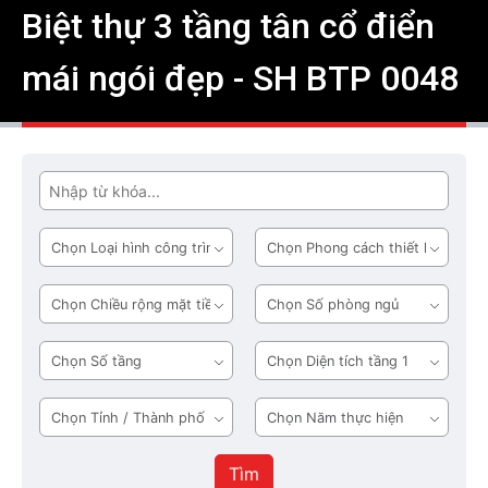
Biệt thự 3 tầng tân cổ điển
mái ngói đẹp - SH BTP 0048
Tìm
Loại
Phong
hình
cách
công
thiết
Chiều
Số
trình
kế
rộng
phòng
mặt
ngủ
Số
Diện
tiền
tầng
tích
tầng
Tỉnh
Năm
1
/
thực
Thành
hiện
Tìm