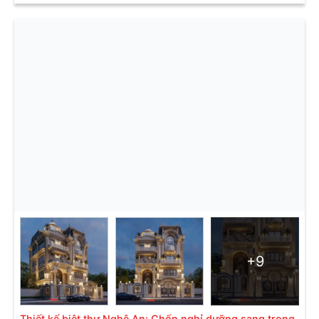
+9
Thiết kế biệt thự Nghệ An: Chốn nghỉ dưỡng sang trọng